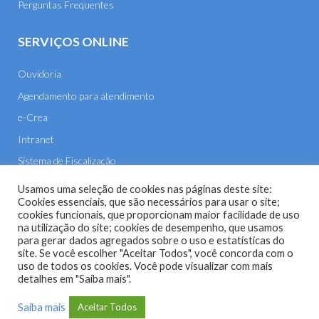
Perguntas Frequentes
SERVIÇOS ONLINE
Ouvidoria
Agendamento para atendimento
e-Crea
Intranet
Sistema de Fiscalização
E-mail
Usamos uma seleção de cookies nas páginas deste site:
Cookies essenciais, que são necessários para usar o site;
cookies funcionais, que proporcionam maior facilidade de uso
na utilização do site; cookies de desempenho, que usamos
para gerar dados agregados sobre o uso e estatísticas do
site. Se você escolher "Aceitar Todos", você concorda com o
uso de todos os cookies. Você pode visualizar com mais
Site do Conselho Regional de Engenharia e Agronomia de
detalhes em "Saiba mais".
Mato Grosso (CREA-MT) - 2026
Saiba mais
Aceitar Todos
Desenvolvido com o
CMS
de código aberto
WordPress
.