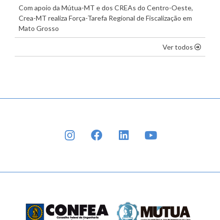
Com apoio da Mútua-MT e dos CREAs do Centro-Oeste,
Crea-MT realiza Força-Tarefa Regional de Fiscalização em
Mato Grosso
os dest
Ver todos
INSTAGRAM
FACEBOOK
LINKEDIN
YOUTUBE