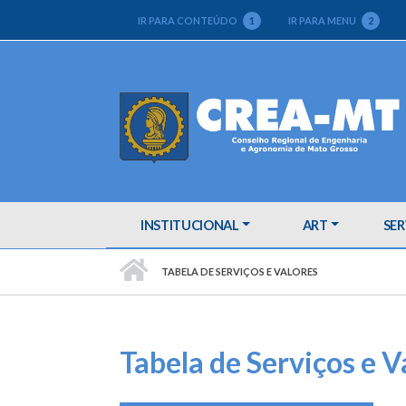
IR PARA CONTEÚDO
1
IR PARA MENU
2
INSTITUCIONAL
ART
SER
PÁGINA INICIAL
TABELA DE SERVIÇOS E VALORES
Tabela de Serviços e V