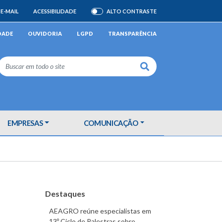
E-MAIL
ACESSIBILIDADE
ALTO CONTRASTE
ATIVAR/DESATIVAR
DADE
OUVIDORIA
LGPD
TRANSPARÊNCIA
Buscar
EMPRESAS
COMUNICAÇÃO
Destaques
AEAGRO reúne especialistas em
13º Ciclo de Palestras sobre