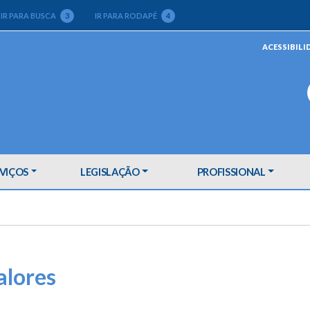
IR PARA BUSCA
3
IR PARA RODAPÉ
4
ACESSIBILI
VIÇOS
LEGISLAÇÃO
PROFISSIONAL
alores