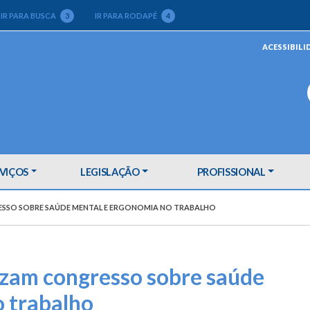
IR PARA BUSCA
3
IR PARA RODAPÉ
4
ACESSIBILI
VIÇOS
LEGISLAÇÃO
PROFISSIONAL
ESSO SOBRE SAÚDE MENTAL E ERGONOMIA NO TRABALHO
zam congresso sobre saúde
 trabalho