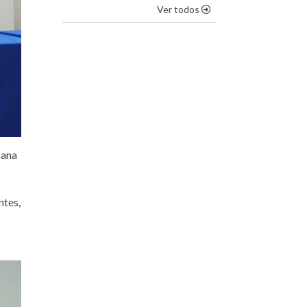
os destaques
Ver todos
tana
ntes,