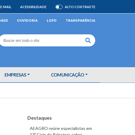
E-MAIL
ACESSIBILIDADE
ALTO CONTRASTE
ATIVAR/DESATIVAR
DADE
OUVIDORIA
LGPD
TRANSPARÊNCIA
Buscar
EMPRESAS
COMUNICAÇÃO
Destaques
AEAGRO reúne especialistas em
13º Ciclo de Palestras sobre