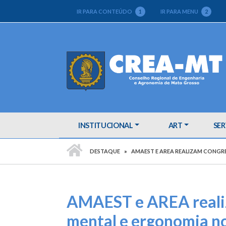
IR PARA CONTEÚDO
1
IR PARA MENU
2
INSTITUCIONAL
ART
SER
PÁGINA INICIAL
DESTAQUE
AMAEST E AREA REALIZAM CONGR
AMAEST e AREA reali
mental e ergonomia no