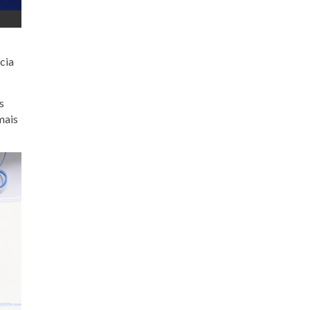
cia
s
mais