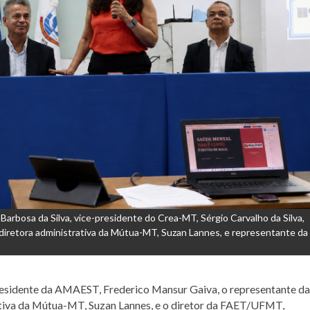
arbosa da Silva, vice-presidente do Crea-MT, Sérgio Carvalho da Silva,
iretora administrativa da Mútua-MT, Suzan Lannes, e representante da
esidente da AMAEST, Frederico Mansur Gaiva, o representante da
tiva da Mútua-MT, Suzan Lannes, e o diretor da FAET/UFMT,