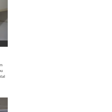
om
ou
tal