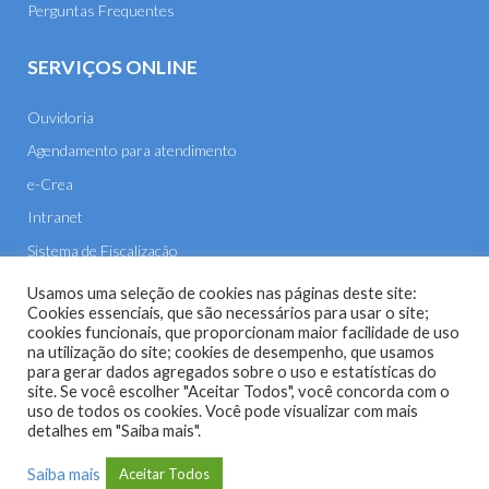
Perguntas Frequentes
SERVIÇOS ONLINE
Ouvidoria
Agendamento para atendimento
e-Crea
Intranet
Sistema de Fiscalização
E-mail
Usamos uma seleção de cookies nas páginas deste site:
Cookies essenciais, que são necessários para usar o site;
cookies funcionais, que proporcionam maior facilidade de uso
na utilização do site; cookies de desempenho, que usamos
para gerar dados agregados sobre o uso e estatísticas do
site. Se você escolher "Aceitar Todos", você concorda com o
uso de todos os cookies. Você pode visualizar com mais
Site do Conselho Regional de Engenharia e Agronomia de
detalhes em "Saiba mais".
Mato Grosso (CREA-MT) - 2026
Saiba mais
Aceitar Todos
Desenvolvido com o
CMS
de código aberto
WordPress
.