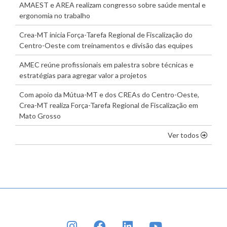
AMAEST e AREA realizam congresso sobre saúde mental e
ergonomia no trabalho
Crea-MT inicia Força-Tarefa Regional de Fiscalização do
Centro-Oeste com treinamentos e divisão das equipes
AMEC reúne profissionais em palestra sobre técnicas e
estratégias para agregar valor a projetos
Com apoio da Mútua-MT e dos CREAs do Centro-Oeste,
Crea-MT realiza Força-Tarefa Regional de Fiscalização em
Mato Grosso
os dest
Ver todos
INSTAGRAM
FACEBOOK
LINKEDIN
YOUTUBE