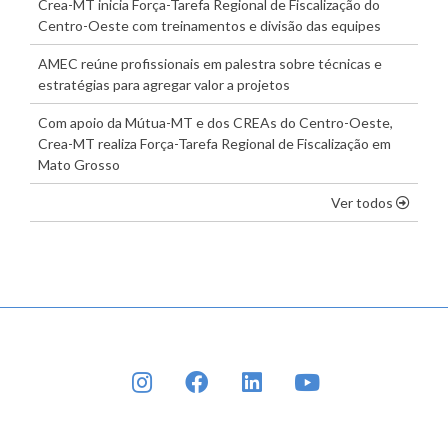
Crea-MT inicia Força-Tarefa Regional de Fiscalização do
Centro-Oeste com treinamentos e divisão das equipes
AMEC reúne profissionais em palestra sobre técnicas e
estratégias para agregar valor a projetos
Com apoio da Mútua-MT e dos CREAs do Centro-Oeste,
Crea-MT realiza Força-Tarefa Regional de Fiscalização em
Mato Grosso
os dest
Ver todos
INSTAGRAM
FACEBOOK
LINKEDIN
YOUTUBE