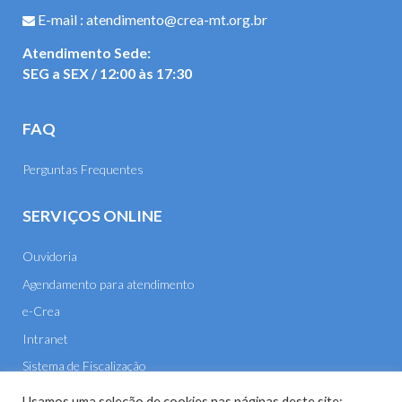
E-mail : atendimento@crea-mt.org.br
Atendimento Sede:
SEG a SEX / 12:00 às 17:30
FAQ
Perguntas Frequentes
SERVIÇOS ONLINE
Ouvidoria
Agendamento para atendimento
e-Crea
Intranet
Sistema de Fiscalização
E-mail
Usamos uma seleção de cookies nas páginas deste site: