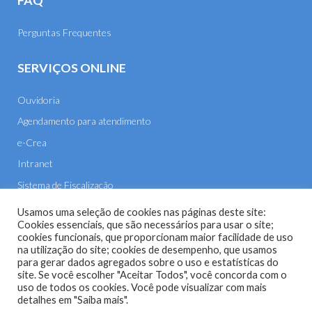
FAQ
Perguntas Frequentes
SERVIÇOS ONLINE
Ouvidoria
Agendamento para atendimento
e-Crea
Intranet
Sistema de Fiscalização
E-mail
Usamos uma seleção de cookies nas páginas deste site:
Cookies essenciais, que são necessários para usar o site;
cookies funcionais, que proporcionam maior facilidade de uso
na utilização do site; cookies de desempenho, que usamos
para gerar dados agregados sobre o uso e estatísticas do
site. Se você escolher "Aceitar Todos", você concorda com o
uso de todos os cookies. Você pode visualizar com mais
Site do Conselho Regional de Engenharia e Agronomia de
detalhes em "Saiba mais".
Mato Grosso (CREA-MT) - 2026