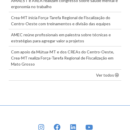
AMAEST e AREA realizam congresso sobre saúde mental e
ergonomia no trabalho
Crea-MT inicia Força-Tarefa Regional de Fiscalização do
Centro-Oeste com treinamentos e divisão das equipes
AMEC reúne profissionais em palestra sobre técnicas e
estratégias para agregar valor a projetos
Com apoio da Mútua-MT e dos CREAs do Centro-Oeste,
Crea-MT realiza Força-Tarefa Regional de Fiscalização em
Mato Grosso
os dest
Ver todos
INSTAGRAM
FACEBOOK
LINKEDIN
YOUTUBE