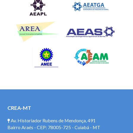
CREA-MT
Av. Historiador Rubens de Mendonça, 491
Bairro Araés - CEP: 78005-725 - Cuiabá - MT