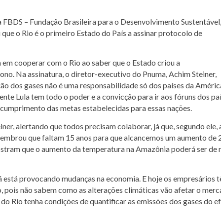
da FBDS – Fundação Brasileira para o Desenvolvimento Sustentável
 que o Rio é o primeiro Estado do País a assinar protocolo de
 em cooperar com o Rio ao saber que o Estado criou a
no. Na assinatura, o diretor-executivo do Pnuma, Achim Steiner,
ção dos gases não é uma responsabilidade só dos países da Améric
nte Lula tem todo o poder e a convicção para ir aos fóruns dos pa
o-cumprimento das metas estabelecidas para essas nações.
iner, alertando que todos precisam colaborar, já que, segundo ele, 
e lembrou que faltam 15 anos para que alcancemos um aumento de 
ostram que o aumento da temperatura na Amazônia poderá ser de 
 já está provocando mudanças na economia. E hoje os empresários 
o, pois não sabem como as alterações climáticas vão afetar o merc
o Rio tenha condições de quantificar as emissões dos gases do ef