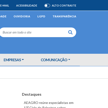
E-MAIL
ACESSIBILIDADE
ALTO CONTRASTE
ATIVAR/DESATIVAR
DADE
OUVIDORIA
LGPD
TRANSPARÊNCIA
Buscar
EMPRESAS
COMUNICAÇÃO
Destaques
AEAGRO reúne especialistas em
13º Ciclo de Palestras sobre