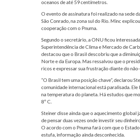
oceanos de até 59 centímetros.
O evento de assinatura foi realizado na sede 
São Conrado, na zona sul do Rio. Minc explicou
cooperação com o Pnuma.
Segundo o secretário, a ONU ficou interessada
Superintendência de Clima e Mercado de Carbo
destacou que o Brasil descobriu que a diminui
Norte e da Europa. Mas ressalvou que o preside
ricos e expressar sua frustração diante do nã
“O Brasil tem uma posição chave”, declarou Ste
comunidade internacional está paralisada. El
na temperatura do planeta. Há estudos que m
8º C.
Steiner disse ainda que o aquecimento global
de pensar duas vezes onde investir seu dinheir
O acordo com o Pnuma fará com que o Estado d
estufa, informação ainda desconhecida.