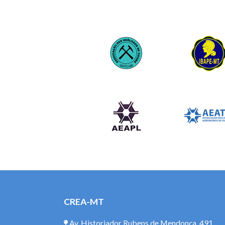
CREA-MT
Av. Historiador Rubens de Mendonça, 491