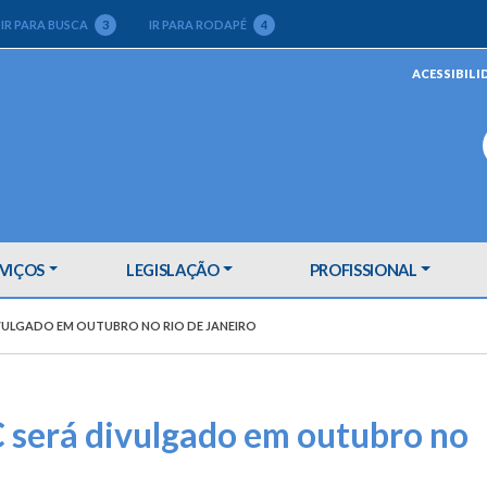
IR PARA BUSCA
3
IR PARA RODAPÉ
4
ACESSIBILI
VIÇOS
LEGISLAÇÃO
PROFISSIONAL
IVULGADO EM OUTUBRO NO RIO DE JANEIRO
CC será divulgado em outubro no