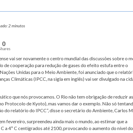
mado: 2 minutos
0
Shares
nense vai ser novamente o centro mundial das discussões sobre o m
o de cooperação para redução de gases do efeito estufa entre o
ações Unidas para o Meio Ambiente, foi anunciado que o relatór
ças Climáticas (IPCC, na sigla em inglês) vai ser divulgado na cid
mático que nós provocamos. O Rio não tem obrigação de reduzir a
o no Protocolo de Kyoto), mas vamos dar o exemplo. Não só tentan
o do relatório do IPCC”, disse o secretário do Ambiente, Carlos M
em fevereiro, surpreendeu ainda mais o mundo, ao estimar que a
 C a 4º C centígrados até 2100, provocando o aumento do nível do