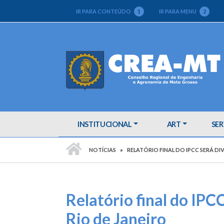
IR PARA CONTEÚDO
1
IR PARA MENU
2
INSTITUCIONAL
ART
SER
PÁGINA INICIAL
NOTÍCIAS
RELATÓRIO FINAL DO IPCC SERÁ D
Relatório final do IP
Rio de Janeiro