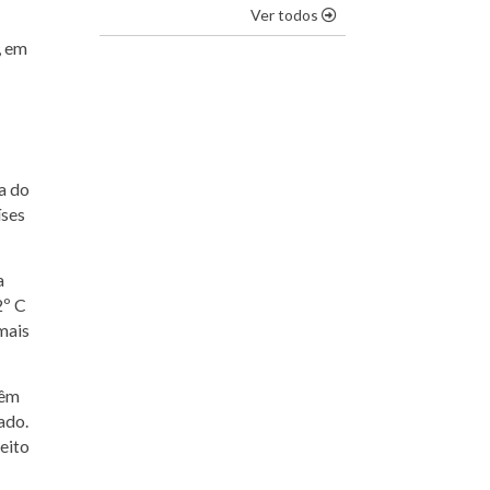
os destaques
Ver todos
, em
a do
íses
a
2º C
mais
têm
ado.
eito