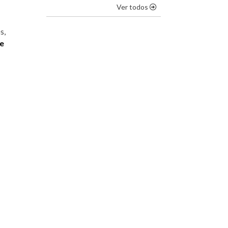
os destaques
Ver todos
s,
e