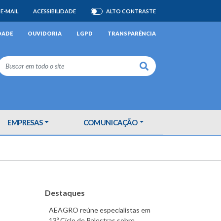
E-MAIL
ACESSIBILIDADE
ALTO CONTRASTE
ATIVAR/DESATIVAR
DADE
OUVIDORIA
LGPD
TRANSPARÊNCIA
Buscar
EMPRESAS
COMUNICAÇÃO
Destaques
AEAGRO reúne especialistas em
13º Ciclo de Palestras sobre