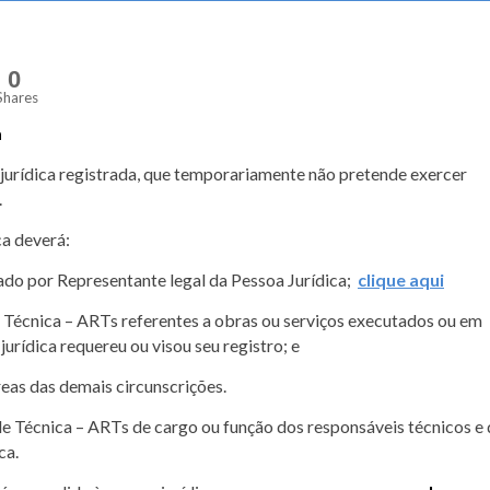
0
Shares
a
a jurídica registrada, que temporariamente não pretende exercer
.
ca deverá:
do por Representante legal da Pessoa Jurídica;
clique aqui
 Técnica – ARTs referentes a obras ou serviços executados ou em
urídica requereu ou visou seu registro; e
Creas das demais circunscrições.
de Técnica – ARTs de cargo ou função dos responsáveis técnicos e
ca.