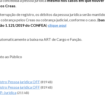
erá concedida à pessoa jurídica
mesmo nos casos em que houver
aos Creas
.
errupção de registro, os débitos da pessoa jurídica serão mantido
 cobrança pelos Creas ou cobrança judicial, conforme o caso. (
bas
olução 1.121/2019 do CONFEA
)
clique aqui
á automaticamente a baixa na ART de Cargo e Função.
nto ao Público
stro Pessoa juridica OFF
(819 kB)
stro Pessoa juridica OFF
(819 kB)
.-Juridica
(211 kB)