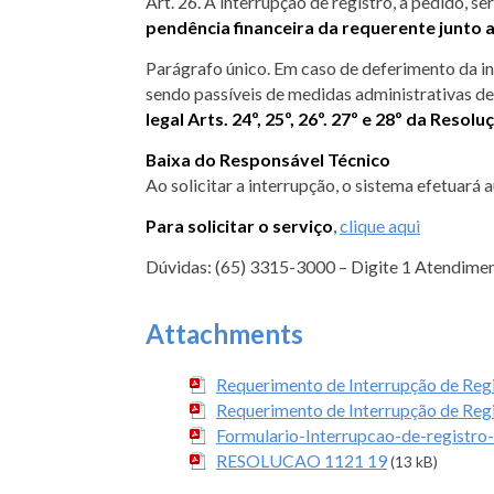
Art. 26. A interrupção de registro, a pedido, s
pendência financeira da requerente junto 
Parágrafo único. Em caso de deferimento da int
sendo passíveis de medidas administrativas de
legal Arts. 24º, 25º, 26º. 27º e 28º da Res
Baixa do Responsável Técnico
Ao solicitar a interrupção, o sistema efetuar
Para solicitar o serviço
,
clique aqui
Dúvidas: (65) 3315-3000 – Digite 1 Atendime
Attachments
Requerimento de Interrupção de Regi
Requerimento de Interrupção de Regi
Formulario-Interrupcao-de-registro-P
RESOLUCAO 1121 19
(13 kB)