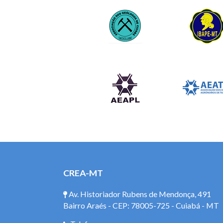
CREA-MT
Av. Historiador Rubens de Mendonça, 491
Bairro Araés - CEP: 78005-725 - Cuiabá - MT