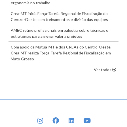
ergonomia no trabalho
Crea-MT inicia Força-Tarefa Regional de Fiscalização do
Centro-Oeste com treinamentos e divisão das equipes
AMEC reúne profissionais em palestra sobre técnicas e
estratégias para agregar valor a projetos
Com apoio da Mútua-MT e dos CREAs do Centro-Oeste,
Crea-MT realiza Força-Tarefa Regional de Fiscalização em
Mato Grosso
os dest
Ver todos
INSTAGRAM
FACEBOOK
LINKEDIN
YOUTUBE