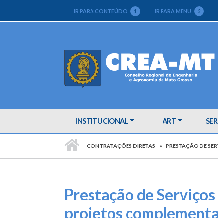
IR PARA CONTEÚDO
1
IR PARA MENU
2
INSTITUCIONAL
ART
SER
PÁGINA INICIAL
CONTRATAÇÕES DIRETAS
PRESTAÇÃO DE SE
Prestação de Serviços
projetos complementa