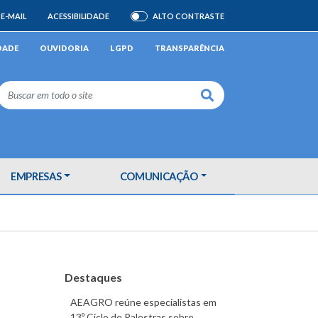
E-MAIL
ACESSIBILIDADE
ALTO CONTRASTE
ATIVAR/DESATIVAR
DADE
OUVIDORIA
LGPD
TRANSPARÊNCIA
Buscar
EMPRESAS
COMUNICAÇÃO
Destaques
AEAGRO reúne especialistas em
13º Ciclo de Palestras sobre