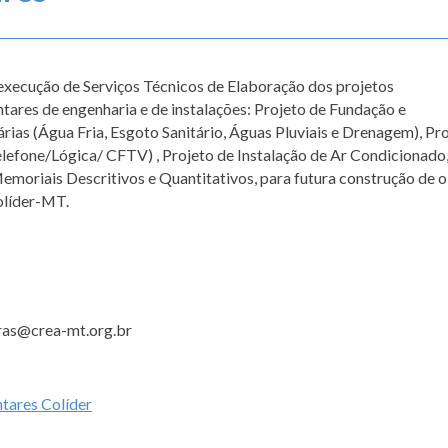
execução de Serviços Técnicos de Elaboração dos projetos
ares de engenharia e de instalações: Projeto de Fundação e
árias (Água Fria, Esgoto Sanitário, Águas Pluviais e Drenagem), Pr
Telefone/Lógica/ CFTV) , Projeto de Instalação de Ar Condicionado
emoriais Descritivos e Quantitativos, para futura construção de 
olíder-MT.
ras@crea-mt.org.br
tares Colíder