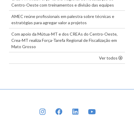
Centro-Oeste com treinamentos e divisão das equipes
AMEC reúne profissionais em palestra sobre técnicas e
estratégias para agregar valor a projetos
Com apoio da Mútua-MT e dos CREAs do Centro-Oeste,
Crea-MT realiza Força-Tarefa Regional de Fiscalização em
Mato Grosso
os dest
Ver todos
INSTAGRAM
FACEBOOK
LINKEDIN
YOUTUBE