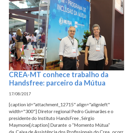
CREA-MT conhece trabalho da
Handsfree: parceiro da Mútua
17/08/2017
[caption id="attachment_12715" align="alignleft"
width="300"] Diretor regional Pedro Guimarães e o
presidente do Instituto HandsFree , Sérgio
Maymone[/caption] Durante o “Momento Mútua”
da Caixa de Assistência dos Profissionais do Crea, ocorr