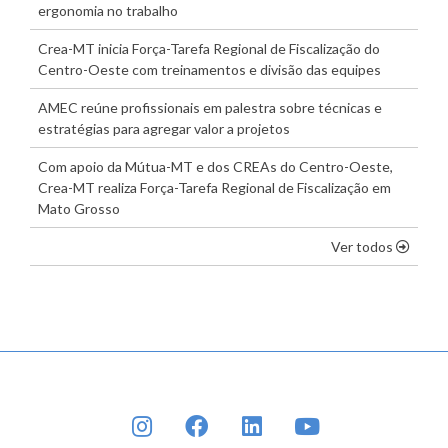
ergonomia no trabalho
Crea-MT inicia Força-Tarefa Regional de Fiscalização do
Centro-Oeste com treinamentos e divisão das equipes
AMEC reúne profissionais em palestra sobre técnicas e
estratégias para agregar valor a projetos
Com apoio da Mútua-MT e dos CREAs do Centro-Oeste,
Crea-MT realiza Força-Tarefa Regional de Fiscalização em
Mato Grosso
os dest
Ver todos
INSTAGRAM
FACEBOOK
LINKEDIN
YOUTUBE