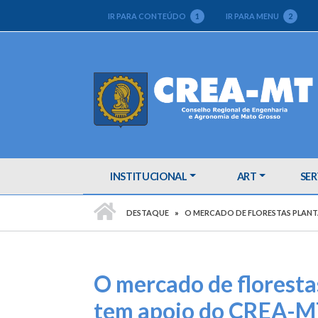
IR PARA CONTEÚDO
1
IR PARA MENU
2
INSTITUCIONAL
ART
SER
PÁGINA INICIAL
DESTAQUE
O MERCADO DE FLORESTAS PLANT
O mercado de floresta
tem apoio do CREA-