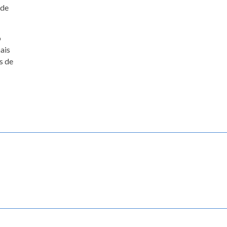
 de
o
ais
s de