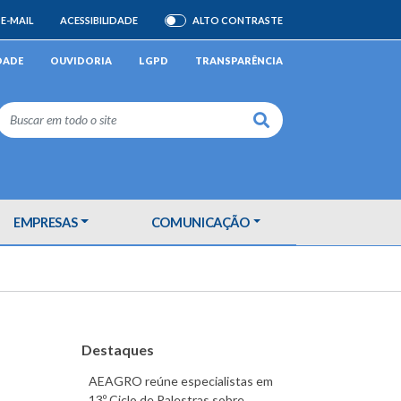
E-MAIL
ACESSIBILIDADE
ALTO CONTRASTE
ATIVAR/DESATIVAR
DADE
OUVIDORIA
LGPD
TRANSPARÊNCIA
Buscar
EMPRESAS
COMUNICAÇÃO
Destaques
AEAGRO reúne especialistas em
13º Ciclo de Palestras sobre