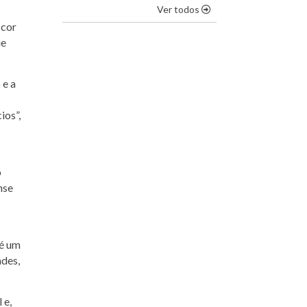
os destaques
Ver todos
 cor
ue
 e a
ios”,
o
nse
 é um
ades,
 e,