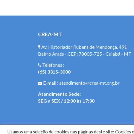
CREA-MT
Av. Historiador Rubens de Mendonça, 491
Bairro Araés - CEP: 78005-725 - Cuiabá - MT
Telefones :
(65) 3315-3000
E-mail : atendimento@crea-mt.org.br
Atendimento Sede:
SEG a SEX / 12:00 às 17:30
Usamos uma seleção de cookies nas páginas deste site: Cookies es
Site do Con