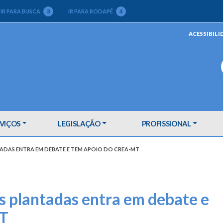
IR PARA BUSCA
3
IR PARA RODAPÉ
4
ACESSIBILI
VIÇOS
LEGISLAÇÃO
PROFISSIONAL
ADAS ENTRA EM DEBATE E TEM APOIO DO CREA-MT
s plantadas entra em debate e
MT