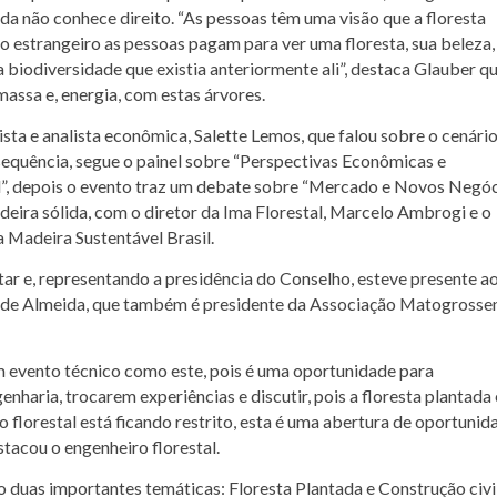
da não conhece direito. “As pessoas têm uma visão que a floresta
o estrangeiro as pessoas pagam para ver uma floresta, sua beleza,
a biodiversidade que existia anteriormente ali”, destaca Glauber q
assa e, energia, com estas árvores.
lista e analista econômica, Salette Lemos, que falou sobre o cenário
sequência, segue o painel sobre “Perspectivas Econômicas e
l”, depois o evento traz um debate sobre “Mercado e Novos Negóc
eira sólida, com o diretor da Ima Florestal, Marcelo Ambrogi e o
a Madeira Sustentável Brasil.
 e, representando a presidência do Conselho, esteve presente a
os de Almeida, que também é presidente da Associação Matogrosse
 evento técnico como este, pois é uma oportunidade para
enharia, trocarem experiências e discutir, pois a floresta plantada
lorestal está ficando restrito, esta é uma abertura de oportunid
stacou o engenheiro florestal.
 duas importantes temáticas: Floresta Plantada e Construção civil