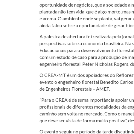
oportunidade de negócios, que a sociedade ain
plantada não tem vida, que é algo morto, mas n
e aroma. O ambiente onde se planta, vai gerar 
ainda falou sobre a oportunidade de gerar biom
A palestra de abertura foi realizada pela jorna
perspectivas sobre a economia brasileira. Na 
Educacionais para o desenvolvimento floresta
com um estudo de caso para a produção de mad
engenheiro florestal, Peter Nicholas Rogers, d
O CREA-MT é um dos apoiadores do Reflorestar
evento o engenheiro florestal Benedito Carl
de Engenheiros Florestais – AMEF.
“Para o CREA é de suma importância apoiar um
profissionais de diferentes modalidades da eng
caminho sem volta no mercado. Como o manejo f
que deve ser vista de forma muito positiva”, de
O evento seguiu no período da tarde discutindo