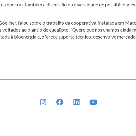
rea que traz também a discussão da diversidade de possibilidades
Goellner, falou sobre o trabalho da cooperativa, instalada em Mat
s voltados ao plantio de eucalipto. “Quero que nos unamos ainda m
ltada à bioenergia e, oferece suporte técnico, desenvolve mercado
INSTAGRAM
FACEBOOK
LINKEDIN
YOUTUBE