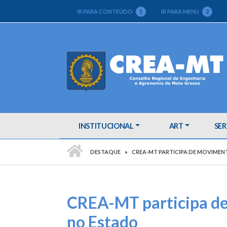
IR PARA CONTEÚDO
1
IR PARA MENU
2
INSTITUCIONAL
ART
SER
PÁGINA INICIAL
DESTAQUE
CREA-MT PARTICIPA DE MOVIMEN
CREA-MT participa de
no Estado