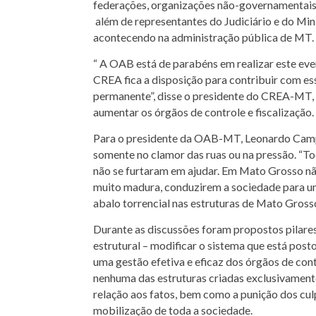
federações, organizações não-governamentais, 
além de representantes do Judiciário e do Min
acontecendo na administração pública de MT.
“ A OAB está de parabéns em realizar este eve
CREA fica a disposição para contribuir com es
permanente”, disse o presidente do CREA-MT, 
aumentar os órgãos de controle e fiscalização.
Para o presidente da OAB-MT, Leonardo Campos
somente no clamor das ruas ou na pressão. “Tod
não se furtaram em ajudar. Em Mato Grosso não 
muito madura, conduzirem a sociedade para u
abalo torrencial nas estruturas de Mato Grosso
Durante as discussões foram propostos pilare
estrutural – modificar o sistema que está post
uma gestão efetiva e eficaz dos órgãos de con
nenhuma das estruturas criadas exclusivamente
relação aos fatos, bem como a punição dos cu
mobilização de toda a sociedade.