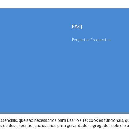
FAQ
Perguntas Frequentes
senciais, que são necessários para usar o site; cookies funcionais, q
selho Regional de Engenharia e Agronomia de Mato Grosso (CRE
kies de desempenho, que usamos para gerar dados agregados sobre o 