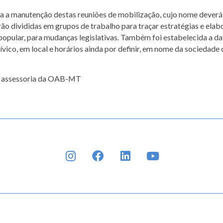
a a manutenção destas reuniões de mobilização, cujo nome deverá
ão divididas em grupos de trabalho para traçar estratégias e elab
 popular, para mudanças legislativas. Também foi estabelecida a da
vico, em local e horários ainda por definir, em nome da sociedade c
 assessoria da OAB-MT
INSTAGRAM
FACEBOOK
LINKEDIN
YOUTUBE