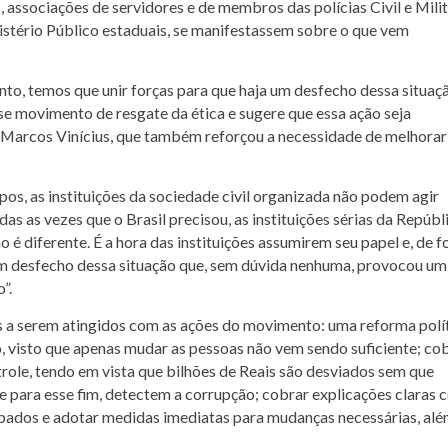
associações de servidores e de membros das polícias Civil e Milit
istério Público estaduais, se manifestassem sobre o que vem
nto, temos que unir forças para que haja um desfecho dessa situaç
se movimento de resgate da ética e sugere que essa ação seja
Marcos Vinícius, que também reforçou a necessidade de melhorar
, as instituições da sociedade civil organizada não podem agir
as as vezes que o Brasil precisou, as instituições sérias da Repúbl
é diferente. É a hora das instituições assumirem seu papel e, de 
m desfecho dessa situação que, sem dúvida nenhuma, provocou um
”.
s a serem atingidos com as ações do movimento: uma reforma polí
o, visto que apenas mudar as pessoas não vem sendo suficiente; co
trole, tendo em vista que bilhões de Reais são desviados sem que
 para esse fim, detectem a corrupção; cobrar explicações claras 
lpados e adotar medidas imediatas para mudanças necessárias, alé