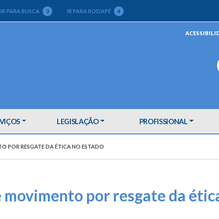
IR PARA BUSCA
3
IR PARA RODAPÉ
4
ACESSIBILI
VIÇOS
LEGISLAÇÃO
PROFISSIONAL
TO POR RESGATE DA ÉTICA NO ESTADO
 movimento por resgate da étic