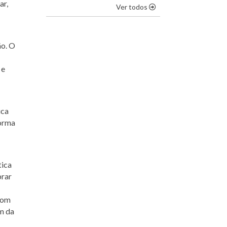
ar,
os destaques
Ver todos
ão. O
 e
ica
forma
tica
brar
com
m da