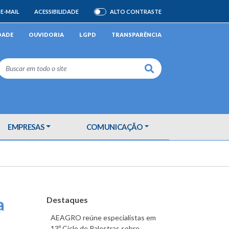
E-MAIL
ACESSIBILIDADE
ALTO CONTRASTE
ATIVAR/DESATIVAR
DADE
OUVIDORIA
LGPD
TRANSPARÊNCIA
Buscar
EMPRESAS
COMUNICAÇÃO
a
Destaques
AEAGRO reúne especialistas em
13º Ciclo de Palestras sobre