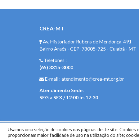
CREA-MT
Av. Historiador Rubens de Mendonça, 491
Bairro Araés - CEP: 78005-725 - Cuiabá - MT
Telefones :
(65) 3315-3000
E-mail : atendimento@crea-mt.org.br
Atendimento Sede:
SEG a SEX / 12:00 às 17:30
Usamos uma seleção de cookies nas páginas deste site: Cookies es
Site do Con
proporcionam maior facilidade de uso na utilização do site; coo