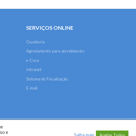
SERVIÇOS ONLINE
Ouvidoria
Agendamento para atendimento
e-Crea
Intranet
Sistema de Fiscalização
E-mail
ue
A-MT) - 2026
uso e
Saiba mais
Aceitar Todos