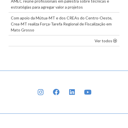
AMEC reúne profissionais em palestra sobre técnicas e
estratégias para agregar valor a projetos
Com apoio da Mútua-MT e dos CREAs do Centro-Oeste,
Crea-MT realiza Força-Tarefa Regional de Fiscalização em
Mato Grosso
os dest
Ver todos
INSTAGRAM
FACEBOOK
LINKEDIN
YOUTUBE