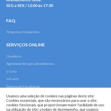
SEG a SEX / 12:00 às 17:30
FAQ
Perguntas Frequentes
SERVIÇOS ONLINE
Ouvidoria
Agendamento para atendimento
e-Crea
Intranet
Sistema de Fiscalização
E-mail
Usamos uma seleção de cookies nas páginas deste site:
Cookies essenciais, que são necessários para usar o site;
cookies funcionais, que proporcionam maior facilidade de uso
na utilização do site; cookies de desempenho, que usamos