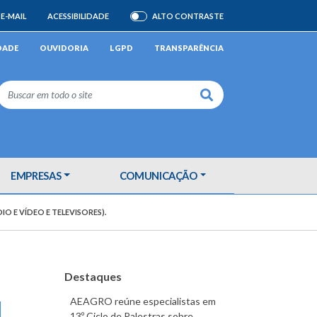
E-MAIL
ACESSIBILIDADE
ALTO CONTRASTE
ATIVAR/DESATIVAR
DADE
OUVIDORIA
LGPD
TRANSPARÊNCIA
Buscar
EMPRESAS
COMUNICAÇÃO
O E VÍDEO E TELEVISORES).
Destaques
AEAGRO reúne especialistas em
M
13º Ciclo de Palestras sobre