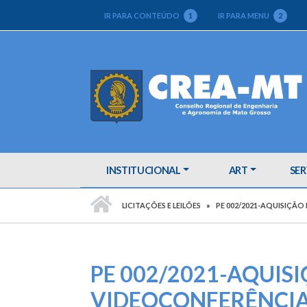
IR PARA CONTEÚDO
1
IR PARA MENU
2
INSTITUCIONAL
ART
SER
PÁGINA INICIAL
LICITAÇÕES E LEILÕES
PE 002/2021-AQUISIÇÃO
PE 002/2021-AQUIS
VIDEOCONFERÊNCIA