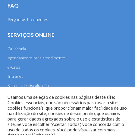
FAQ
Perguntas Frequentes
SERVIÇOS ONLINE
Ouvidoria
Agendamento para atendimento
e-Crea
Intranet
Sistema de Fiscalização
E-mail
Usamos uma seleção de cookies nas páginas deste site:
Cookies essenciais, que são necessários para usar o site;
cookies funcionais, que proporcionam maior facilidade de uso
na utilização do site; cookies de desempenho, que usamos
para gerar dados agregados sobre o uso e estatísticas do
site. Se você escolher "Aceitar Todos", você concorda com o
uso de todos os cookies. Você pode visualizar com mais
Site do Conselho Regional de Engenharia e Agronomia de