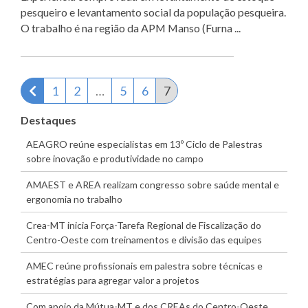
pesqueiro e levantamento social da população pesqueira.
O trabalho é na região da APM Manso (Furna ...
Página anterior
1
2
…
5
6
7
Destaques
AEAGRO reúne especialistas em 13º Ciclo de Palestras
sobre inovação e produtividade no campo
AMAEST e AREA realizam congresso sobre saúde mental e
ergonomia no trabalho
Crea-MT inicia Força-Tarefa Regional de Fiscalização do
Centro-Oeste com treinamentos e divisão das equipes
AMEC reúne profissionais em palestra sobre técnicas e
estratégias para agregar valor a projetos
Com apoio da Mútua-MT e dos CREAs do Centro-Oeste,