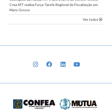
Crea-MT realiza Força-Tarefa Regional de Fiscalização em
Mato Grosso
os dest
Ver todos
INSTAGRAM
FACEBOOK
LINKEDIN
YOUTUBE