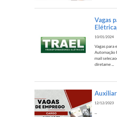
Vagas p
Elétric
10/01/2024
Vagas para e
Automação Pa
mail selecao
diretame ...
Auxilia
12/12/2023
...