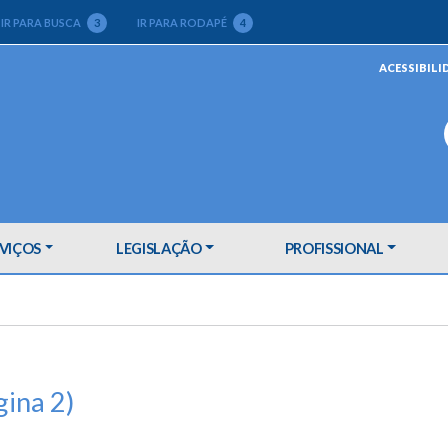
IR PARA BUSCA
3
IR PARA RODAPÉ
4
ACESSIBILI
VIÇOS
LEGISLAÇÃO
PROFISSIONAL
gina 2)