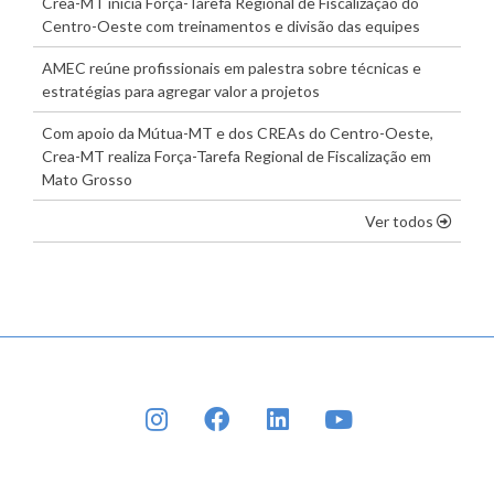
Crea-MT inicia Força-Tarefa Regional de Fiscalização do
Centro-Oeste com treinamentos e divisão das equipes
AMEC reúne profissionais em palestra sobre técnicas e
estratégias para agregar valor a projetos
Com apoio da Mútua-MT e dos CREAs do Centro-Oeste,
Crea-MT realiza Força-Tarefa Regional de Fiscalização em
Mato Grosso
os dest
Ver todos
INSTAGRAM
FACEBOOK
LINKEDIN
YOUTUBE