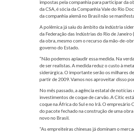
impostas pela companhia para participar da ob
da CSA, é sócia da Companhia Vale do Rio Doc
da companhia alemã no Brasil não se manifesta
A polêmica já saiu do âmbito da indústria side
da Federação das Indústrias do Rio de Janeiro 
da obra, mesmo com o recurso da mão-de-obra 
governo do Estado.
“Não podemos aplaudir essa medida. Na verd
de ser realistas. A medida reduz o custo à me
siderúrgica. O importante serão os milhares d
partir de 2009. Vamos nos aproveitar disso por
No mês passado, a agência estatal de notícias
investimentos de coque de carvão. A Citic es
coque na África do Sul e no Irã. O empresário 
do pacote fechado na construção de uma obra
novo no Brasil.
“As empreiteiras chinesas já dominam o merc