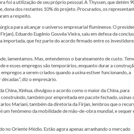
ra foi a utilização de seu próprio pessoal. A Thyssen, que detém 
e, dona dos restantes 10% do projeto. Procurados, os representan
ram a respeito.
rúrgica para alcançar o universo empresarial fluminense. O preside
(Firjan), Eduardo Eugênio Gouvêa Vieira, saiu em defesa da conclu
importada, que fez parte do acordo firmado entre os investidore
ade, lamentamos. Mas, entendemos o barateamento de custo. Tem
tade e esses empregos são temporários, enquanto durar a construç
e empregos a serem criados quando a usina estiver funcionando, a
 décadas”, diz o empresário.
 da China, Xinhua, divulgou o acordo como o maior da China, para
tá construindo, também por empreitada em pacote fechado, usinas 
Carlos Mariani, também da diretoria da Firjan, lembrou que o recur
 é um fenômeno da mobilidade de mão-de-obra mundial, e sequer 
ado no Oriente Médio. Estão agora apenas arranhando o mercado