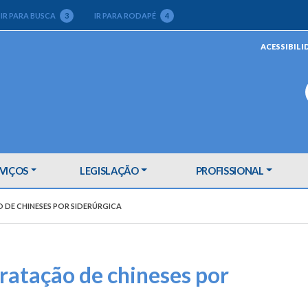
IR PARA BUSCA
3
IR PARA RODAPÉ
4
ACESSIBILI
VIÇOS
LEGISLAÇÃO
PROFISSIONAL
DE CHINESES POR SIDERÚRGICA
ratação de chineses por