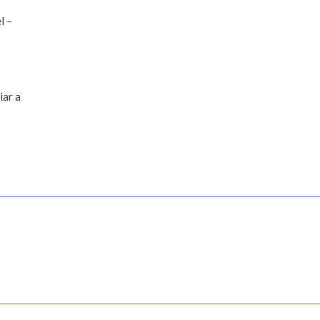
l –
iar a