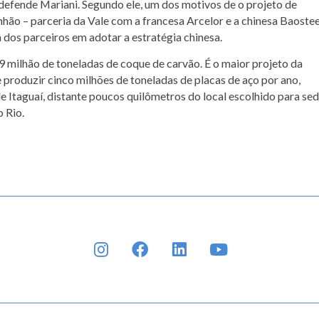
 defende Mariani. Segundo ele, um dos motivos de o projeto de
ão – parceria da Vale com a francesa Arcelor e a chinesa Baostee
ia dos parceiros em adotar a estratégia chinesa.
 milhão de toneladas de coque de carvão. É o maior projeto da
produzir cinco milhões de toneladas de placas de aço por ano,
 Itaguaí, distante poucos quilômetros do local escolhido para sed
o Rio.
INSTAGRAM
FACEBOOK
LINKEDIN
YOUTUBE