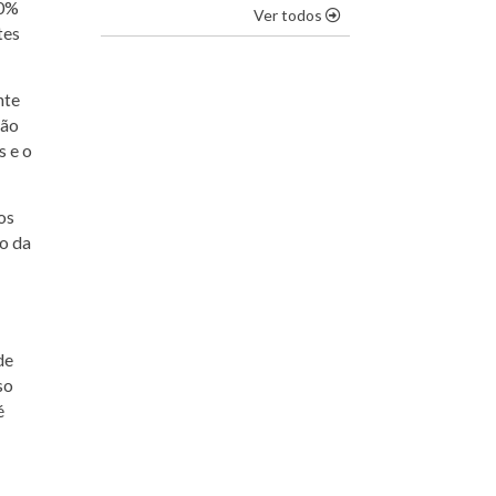
90%
os destaques
Ver todos
tes
nte
são
s e o
os
ão da
de
so
é