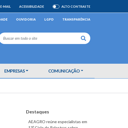
E-MAIL
ACESSIBILIDADE
ALTO CONTRASTE
ATIVAR/DESATIVAR
DADE
OUVIDORIA
LGPD
TRANSPARÊNCIA
Buscar
EMPRESAS
COMUNICAÇÃO
Destaques
AEAGRO reúne especialistas em
13º Ciclo de Palestras sobre