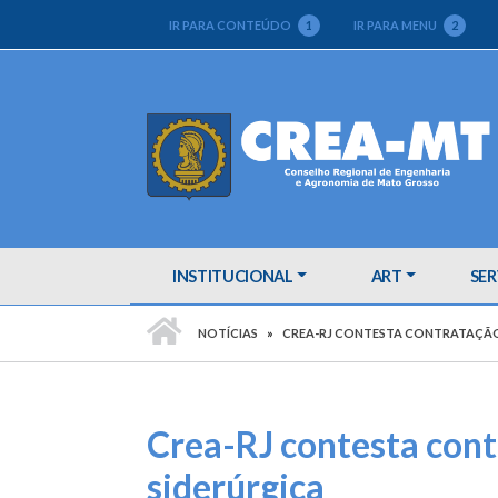
IR PARA CONTEÚDO
1
IR PARA MENU
2
INSTITUCIONAL
ART
SER
PÁGINA INICIAL
NOTÍCIAS
CREA-RJ CONTESTA CONTRATAÇÃO 
Crea-RJ contesta cont
siderúrgica