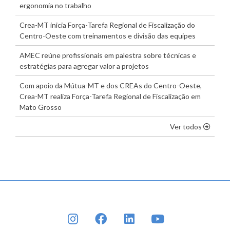
ergonomia no trabalho
Crea-MT inicia Força-Tarefa Regional de Fiscalização do
Centro-Oeste com treinamentos e divisão das equipes
AMEC reúne profissionais em palestra sobre técnicas e
estratégias para agregar valor a projetos
Com apoio da Mútua-MT e dos CREAs do Centro-Oeste,
Crea-MT realiza Força-Tarefa Regional de Fiscalização em
Mato Grosso
os dest
Ver todos
INSTAGRAM
FACEBOOK
LINKEDIN
YOUTUBE