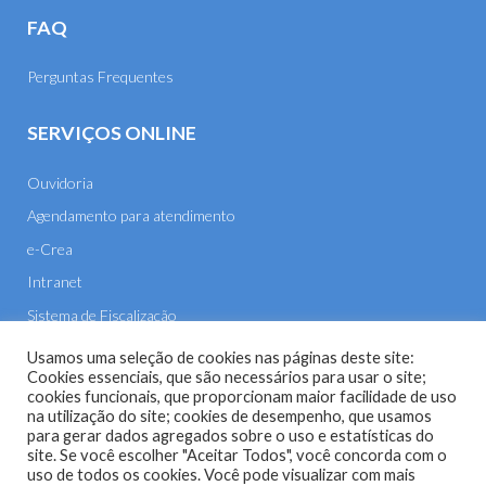
FAQ
Perguntas Frequentes
SERVIÇOS ONLINE
Ouvidoria
Agendamento para atendimento
e-Crea
Intranet
Sistema de Fiscalização
E-mail
Usamos uma seleção de cookies nas páginas deste site:
Cookies essenciais, que são necessários para usar o site;
cookies funcionais, que proporcionam maior facilidade de uso
na utilização do site; cookies de desempenho, que usamos
para gerar dados agregados sobre o uso e estatísticas do
site. Se você escolher "Aceitar Todos", você concorda com o
uso de todos os cookies. Você pode visualizar com mais
Site do Conselho Regional de Engenharia e Agronomia de