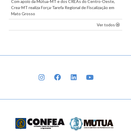
Com apoio da Mútua-MT e dos CREAs do Centro-Oeste,
Crea-MT realiza Força-Tarefa Regional de Fiscalização em
Mato Grosso
os dest
Ver todos
INSTAGRAM
FACEBOOK
LINKEDIN
YOUTUBE