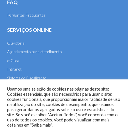
FAQ
Perguntas Frequentes
SERVIÇOS ONLINE
Ouvidoria
Agendamento para atendimento
e-Crea
Intranet
Sistema de Fiscalização
E-mail
Usamos uma seleção de cookies nas páginas deste site:
Cookies essenciais, que são necessários para usar o site;
cookies funcionais, que proporcionam maior facilidade de uso
na utilização do site; cookies de desempenho, que usamos
para gerar dados agregados sobre o uso e estatísticas do
site. Se você escolher "Aceitar Todos", você concorda com o
uso de todos os cookies. Você pode visualizar com mais
Site do Conselho Regional de Engenharia e Agronomia de
detalhes em "Saiba mais".