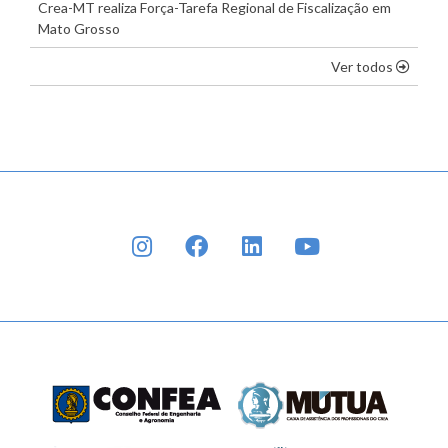
Crea-MT realiza Força-Tarefa Regional de Fiscalização em
Mato Grosso
os dest
Ver todos
INSTAGRAM
FACEBOOK
LINKEDIN
YOUTUBE