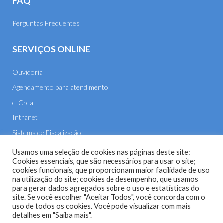
FAQ
Perguntas Frequentes
SERVIÇOS ONLINE
Ouvidoria
Agendamento para atendimento
e-Crea
Intranet
Sistema de Fiscalização
E-mail
Usamos uma seleção de cookies nas páginas deste site:
Cookies essenciais, que são necessários para usar o site;
cookies funcionais, que proporcionam maior facilidade de uso
na utilização do site; cookies de desempenho, que usamos
para gerar dados agregados sobre o uso e estatísticas do
site. Se você escolher "Aceitar Todos", você concorda com o
uso de todos os cookies. Você pode visualizar com mais
Site do Conselho Regional de Engenharia e Agronomia de
detalhes em "Saiba mais".
Mato Grosso (CREA-MT) - 2026