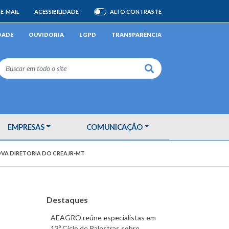
E-MAIL
ACESSIBILIDADE
ALTO CONTRASTE
ATIVAR/DESATIVAR
DADE
OUVIDORIA
LGPD
TRANSPARÊNCIA
Buscar
EMPRESAS
COMUNICAÇÃO
OVA DIRETORIA DO CREAJR-MT
Destaques
AEAGRO reúne especialistas em
13º Ciclo de Palestras sobre