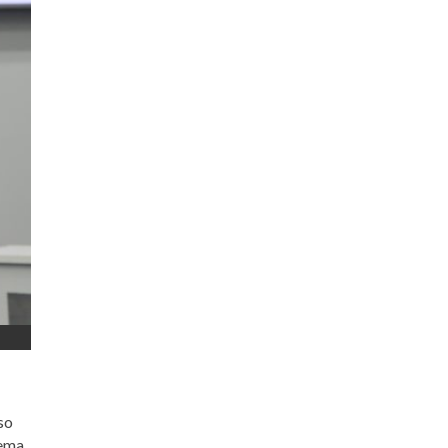
so
tema