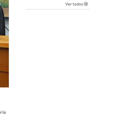
os destaques
Ver todos
ria