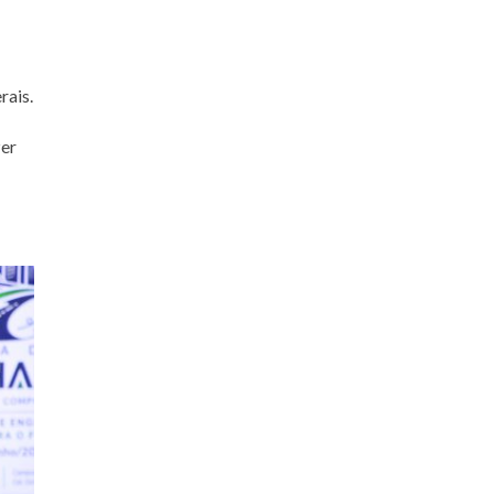
rais.
zer