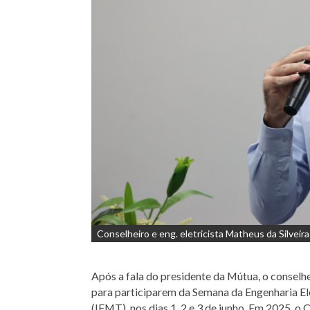
Conselheiro e eng. eletricista Matheus da Silveira
Após a fala do presidente da Mútua, o conselhei
para participarem da Semana da Engenharia El
(IFMT), nos dias 1, 2 e 3 de junho. Em 2025,