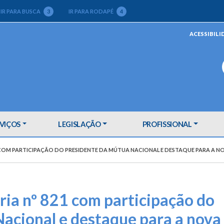
IR PARA BUSCA
3
IR PARA RODAPÉ
4
ACESSIBILI
VIÇOS
LEGISLAÇÃO
PROFISSIONAL
1 COM PARTICIPAÇÃO DO PRESIDENTE DA MÚTUA NACIONAL E DESTAQUE PARA A N
ria nº 821 com participação do
acional e destaque para a nova