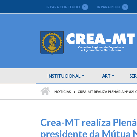
IR PARA CONTEÚDO
1
IR PARA MENU
2
INSTITUCIONAL
ART
SER
PÁGINA INICIAL
NOTÍCIAS
CREA-MT REALIZA PLENÁRIA Nº 82
Crea-MT realiza Plená
presidente da Mútua N