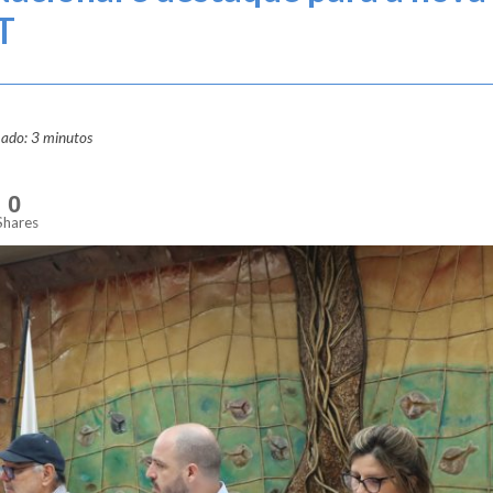
T
mado: 3 minutos
0
Shares