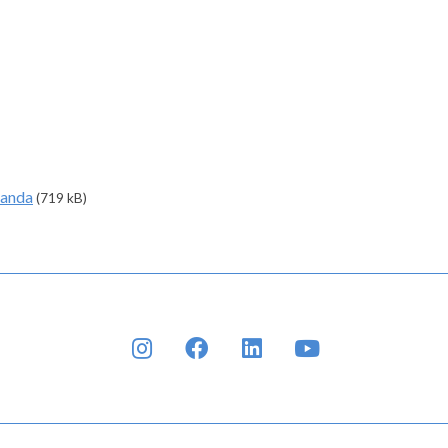
manda
(719 kB)
INSTAGRAM
FACEBOOK
LINKEDIN
YOUTUBE