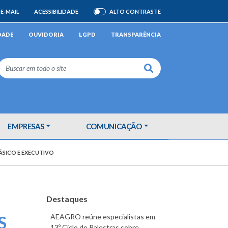
E-MAIL
ACESSIBILIDADE
ALTO CONTRASTE
ATIVAR/DESATIVAR
DADE
OUVIDORIA
LGPD
TRANSPARÊNCIA
Buscar
EMPRESAS
COMUNICAÇÃO
ÁSICO E EXECUTIVO
Destaques
AEAGRO reúne especialistas em
S
13º Ciclo de Palestras sobre