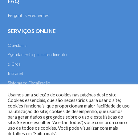
FAQ
Perguntas Frequentes
SERVIÇOS ONLINE
Ouvidoria
Agendamento para atendimento
e-Crea
Intranet
Sistema de Fiscalização
E-mail
Usamos uma seleção de cookies nas páginas deste site:
Cookies essenciais, que são necessários para usar o site;
cookies funcionais, que proporcionam maior facilidade de uso
na utilização do site; cookies de desempenho, que usamos
para gerar dados agregados sobre o uso e estatísticas do
site. Se você escolher "Aceitar Todos", você concorda com o
uso de todos os cookies. Você pode visualizar com mais
Site do Conselho Regional de Engenharia e Agronomia de
detalhes em "Saiba mais".