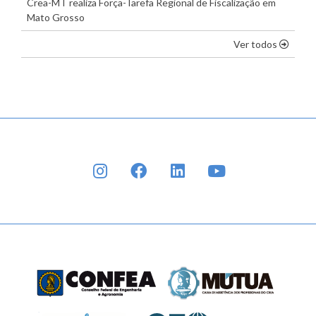
Crea-MT realiza Força-Tarefa Regional de Fiscalização em
Mato Grosso
os dest
Ver todos
INSTAGRAM
FACEBOOK
LINKEDIN
YOUTUBE