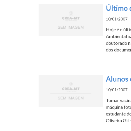
Último 
10/01/2007
Hoje é o últ
Ambiental na
doutorado na
dos document
Alunos 
10/01/2007
Tomar vacina
máquina foto
estudante d
Oliveira Gil.