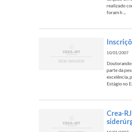
realizado co
foram h ...
Inscriç
10/01/2007
Doutorandos 
parte da pes
excelência,
Estágio no Ex
Crea-RJ
siderúr