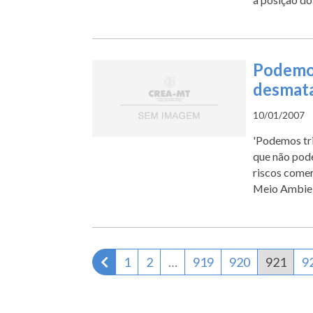
Podemos
desmat
10/01/2007
'Podemos tri
que não pode
riscos comer
Meio Ambie .
Página anterior
1
2
…
919
920
921
9