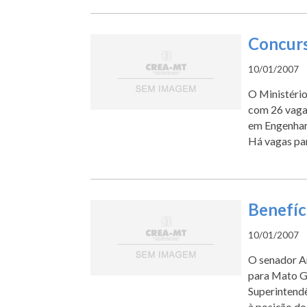
Concur
10/01/2007
O Ministério
com 26 vaga
em Engenhar
Há vagas para
Benefíc
10/01/2007
O senador A
para Mato Gr
Superintend
à posição do 