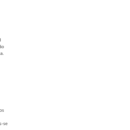
l
ão
a.
os
s-se