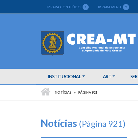
IR PARA CONTEÚDO
1
IR PARA MENU
2
INSTITUCIONAL
ART
SER
PÁGINA INICIAL
NOTÍCIAS
PÁGINA 921
Notícias
(Página 921)