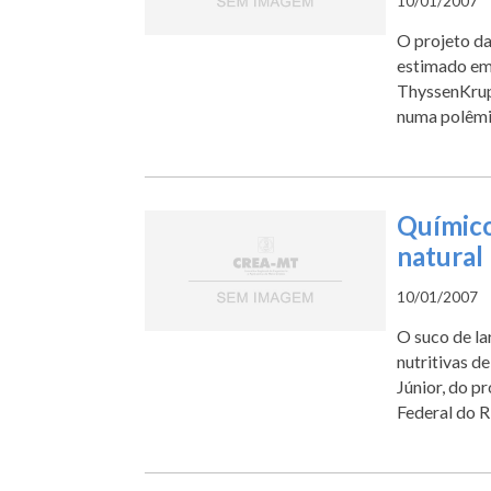
10/01/2007
O projeto da
estimado em 
ThyssenKrupp
numa polêmic
Químico
natural
10/01/2007
O suco de l
nutritivas d
Júnior, do 
Federal do Ri