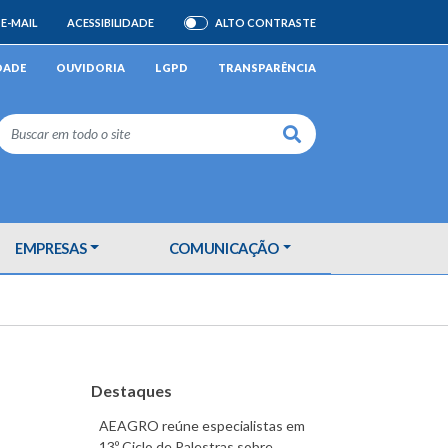
E-MAIL
ACESSIBILIDADE
ALTO CONTRASTE
ATIVAR/DESATIVAR
DADE
OUVIDORIA
LGPD
TRANSPARÊNCIA
Buscar
EMPRESAS
COMUNICAÇÃO
Destaques
AEAGRO reúne especialistas em
13º Ciclo de Palestras sobre