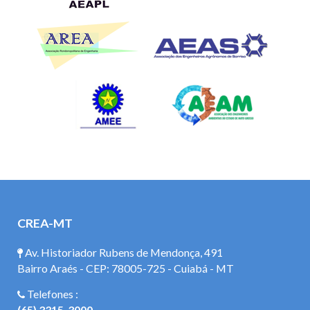
CREA-MT
Av. Historiador Rubens de Mendonça, 491
Bairro Araés - CEP: 78005-725 - Cuiabá - MT
Telefones :
(65) 3315-3000