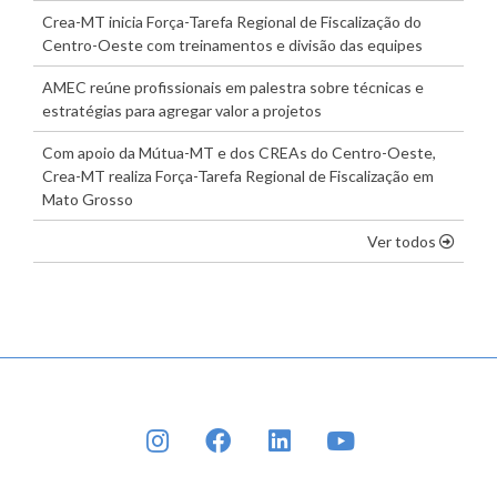
Crea-MT inicia Força-Tarefa Regional de Fiscalização do
Centro-Oeste com treinamentos e divisão das equipes
AMEC reúne profissionais em palestra sobre técnicas e
estratégias para agregar valor a projetos
Com apoio da Mútua-MT e dos CREAs do Centro-Oeste,
Crea-MT realiza Força-Tarefa Regional de Fiscalização em
Mato Grosso
os dest
Ver todos
INSTAGRAM
FACEBOOK
LINKEDIN
YOUTUBE