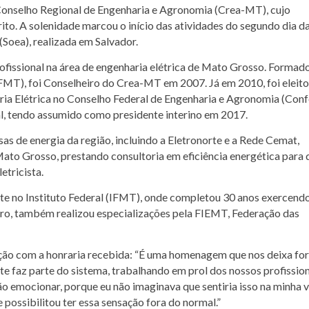
o Conselho Regional de Engenharia e Agronomia (Crea-MT), cujo
ito. A solenidade marcou o início das atividades do segundo dia d
Soea), realizada em Salvador.
rofissional na área de engenharia elétrica de Mato Grosso. Formad
MT), foi Conselheiro do Crea-MT em 2007. Já em 2010, foi eleito
ria Elétrica no Conselho Federal de Engenharia e Agronomia (Conf
al, tendo assumido como presidente interino em 2017.
 de energia da região, incluindo a Eletronorte e a Rede Cemat,
ato Grosso, prestando consultoria em eficiência energética para 
etricista.
e no Instituto Federal (IFMT), onde completou 30 anos exercend
ro, também realizou especializações pela FIEMT, Federação das
ão com a honraria recebida: “É uma homenagem que nos deixa for
te faz parte do sistema, trabalhando em prol dos nossos profission
não emocionar, porque eu não imaginava que sentiria isso na minha v
possibilitou ter essa sensação fora do normal.”