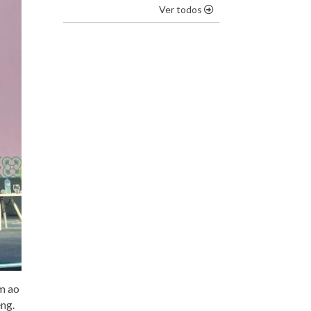
os destaques
Ver todos
m ao
eng.