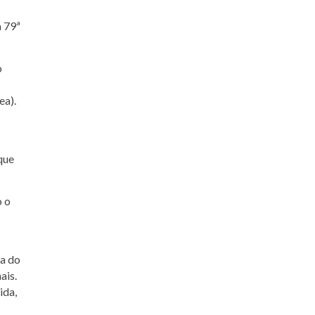
a 79ª
o
ea).
que
o o
a do
ais.
ida,