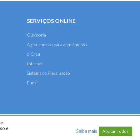
SERVIÇOS ONLINE
Ouvidoria
Agendamento para atendimento
e-Crea
Intranet
Sistema de Fiscalização
E-mail
ue
A-MT) - 2026
uso e
Saiba mais
Aceitar Todos