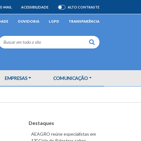
E-MAIL
ACESSIBILIDADE
ALTO CONTRASTE
ATIVAR/DESATIVAR
DADE
OUVIDORIA
LGPD
TRANSPARÊNCIA
Buscar
EMPRESAS
COMUNICAÇÃO
Destaques
AEAGRO reúne especialistas em
13º Ciclo de Palestras sobre