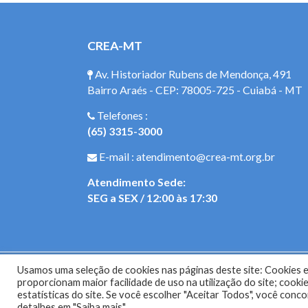
CREA-MT
Av. Historiador Rubens de Mendonça, 491
Bairro Araés - CEP: 78005-725 - Cuiabá - MT
Telefones :
(65) 3315-3000
E-mail : atendimento@crea-mt.org.br
Atendimento Sede:
SEG a SEX / 12:00 às 17:30
Usamos uma seleção de cookies nas páginas deste site: Cookies es
Site do Con
proporcionam maior facilidade de uso na utilização do site; coo
estatísticas do site. Se você escolher "Aceitar Todos", você con
detalhes em "Saiba mais".