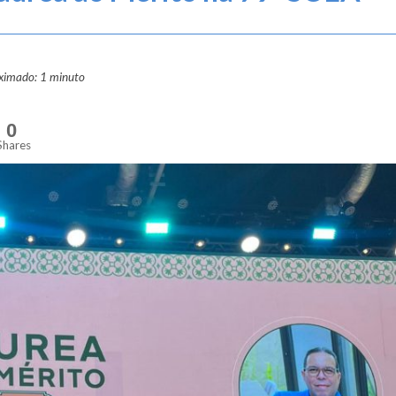
oximado: 1 minuto
0
Shares