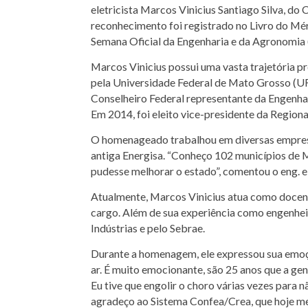
eletricista Marcos Vinicius Santiago Silva, d
reconhecimento foi registrado no Livro do Mér
Semana Oficial da Engenharia e da Agronomia (
Marcos Vinicius possui uma vasta trajetória p
pela Universidade Federal de Mato Grosso (UF
Conselheiro Federal representante da Engenha
Em 2014, foi eleito vice-presidente da Region
O homenageado trabalhou em diversas empresas
antiga Energisa. “Conheço 102 municípios de M
pudesse melhorar o estado”, comentou o eng. el
Atualmente, Marcos Vinicius atua como docent
cargo. Além de sua experiência como engenhei
Indústrias e pelo Sebrae.
Durante a homenagem, ele expressou sua emoç
ar. É muito emocionante, são 25 anos que a gen
Eu tive que engolir o choro várias vezes para 
agradeço ao Sistema Confea/Crea, que hoje me 