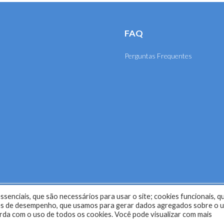
FAQ
Perguntas Frequentes
senciais, que são necessários para usar o site; cookies funcionais, q
selho Regional de Engenharia e Agronomia de Mato Grosso (CRE
kies de desempenho, que usamos para gerar dados agregados sobre o 
corda com o uso de todos os cookies. Você pode visualizar com mais
Desenvolvido com o
CMS
de código aberto
WordPress
.