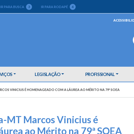
IR PARA BUSCA
3
IR PARA RODAPÉ
4
ACESSIBILI
VIÇOS
LEGISLAÇÃO
PROFISSIONAL
ARCOS VINICIUS É HOMENAGEADO COM A LÁUREA AO MÉRITO NA 79ª SOEA
ea-MT Marcos Vinicius é
urea ao Mérito na 79ª SOEA