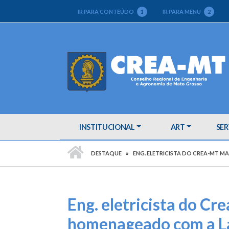
IR PARA CONTEÚDO
1
IR PARA MENU
2
INSTITUCIONAL
ART
SER
PÁGINA INICIAL
DESTAQUE
ENG. ELETRICISTA DO CREA-MT M
Eng. eletricista do Cr
homenageado com a Lá