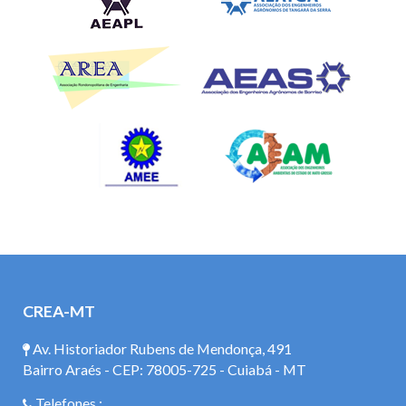
CREA-MT
Av. Historiador Rubens de Mendonça, 491
Bairro Araés - CEP: 78005-725 - Cuiabá - MT
Telefones :