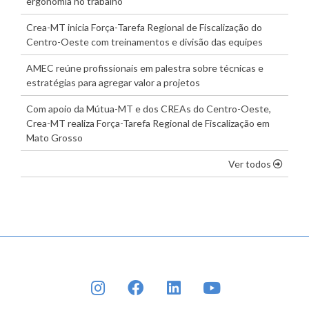
ergonomia no trabalho
Crea-MT inicia Força-Tarefa Regional de Fiscalização do
Centro-Oeste com treinamentos e divisão das equipes
AMEC reúne profissionais em palestra sobre técnicas e
estratégias para agregar valor a projetos
Com apoio da Mútua-MT e dos CREAs do Centro-Oeste,
Crea-MT realiza Força-Tarefa Regional de Fiscalização em
Mato Grosso
os dest
Ver todos
INSTAGRAM
FACEBOOK
LINKEDIN
YOUTUBE