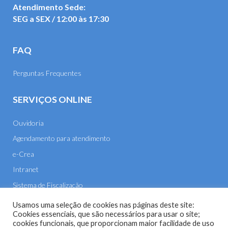
Atendimento Sede:
SEG a SEX / 12:00 às 17:30
FAQ
Perguntas Frequentes
SERVIÇOS ONLINE
Ouvidoria
Agendamento para atendimento
e-Crea
Intranet
Sistema de Fiscalização
E-mail
Usamos uma seleção de cookies nas páginas deste site:
Cookies essenciais, que são necessários para usar o site;
cookies funcionais, que proporcionam maior facilidade de uso