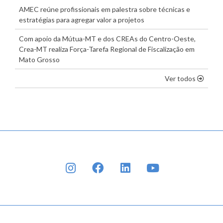
AMEC reúne profissionais em palestra sobre técnicas e
estratégias para agregar valor a projetos
Com apoio da Mútua-MT e dos CREAs do Centro-Oeste,
Crea-MT realiza Força-Tarefa Regional de Fiscalização em
Mato Grosso
os dest
Ver todos
INSTAGRAM
FACEBOOK
LINKEDIN
YOUTUBE