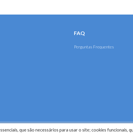
FAQ
Perguntas Frequentes
senciais, que são necessários para usar o site; cookies funcionais, q
selho Regional de Engenharia e Agronomia de Mato Grosso (CRE