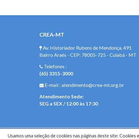
CREA-MT
Av. Historiador Rubens de Mendonça, 491
Bairro Araés - CEP: 78005-725 - Cuiabá - MT
Telefones :
(65) 3315-3000
E-mail : atendimento@crea-mt.org.br
Atendimento Sede:
SEG a SEX / 12:00 às 17:30
Usamos uma seleção de cookies nas páginas deste site: Cookies es
Site do Con