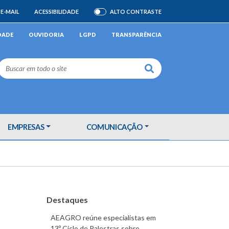
E-MAIL
ACESSIBILIDADE
ALTO CONTRASTE
ATIVAR/DESATIVAR
DADE
OUVIDORIA
LGPD
TRANSPARÊNCIA
Buscar
EMPRESAS
COMUNICAÇÃO
Destaques
AEAGRO reúne especialistas em
13º Ciclo de Palestras sobre