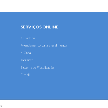
SERVIÇOS ONLINE
Ouvidoria
Agendamento para atendimento
e-Crea
Intranet
Sistema de Fiscalização
E-mail
ue
A-MT) - 2026