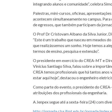
integrando alunos e comunidade”, celebra Simo
Palestras, mini-cursos, oficinas, apresentaçõe
acontecem simultaneamente no campus. Para qu
de egressos, que também participam da jornad
O Prof Dr Cristovam Albano da Silva Junior, D
“Este é um trabalho que nasceu em meados do an
que realizássemos um sonho. Hoje temos a ale
termos de ensino, pesquisa e extensão”.
O presidente em exercício do CREA-MT e Dire
Vinícius Santiago Silva, falou sobre a importân
CREA temos profissionais que há tantos anos v
estar aqui hoje”, destacou o engenheiro eletrici
Como parte do evento, o presidente do CREA-MT
atribuições dos profissionais da engenharia.
A Jenpex segue até a sexta-feira (24) com diver
http://jornada.cba.ifmt.edu.br/jornada/index