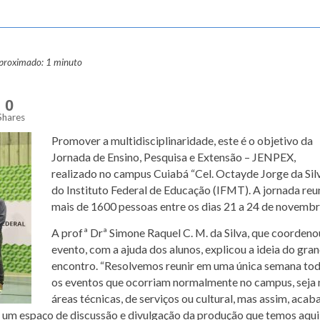
aproximado: 1 minuto
0
Shares
Promover a multidisciplinaridade, este é o objetivo da
Jornada de Ensino, Pesquisa e Extensão – JENPEX,
realizado no campus Cuiabá “Cel. Octayde Jorge da Silv
do Instituto Federal de Educação (IFMT). A jornada reu
mais de 1600 pessoas entre os dias 21 a 24 de novembr
A profª Drª Simone Raquel C. M. da Silva, que coordeno
evento, com a ajuda dos alunos, explicou a ideia do gra
encontro. “Resolvemos reunir em uma única semana to
os eventos que ocorriam normalmente no campus, seja 
áreas técnicas, de serviços ou cultural, mas assim, aca
r um espaço de discussão e divulgação da produção que temos aqui