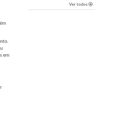
os destaques
Ver todos
lém
nto.
ou
os em
e