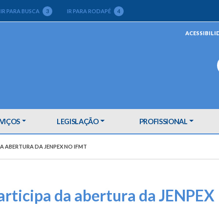
IR PARA BUSCA
3
IR PARA RODAPÉ
4
ACESSIBILI
VIÇOS
LEGISLAÇÃO
PROFISSIONAL
DA ABERTURA DA JENPEX NO IFMT
articipa da abertura da JENPEX