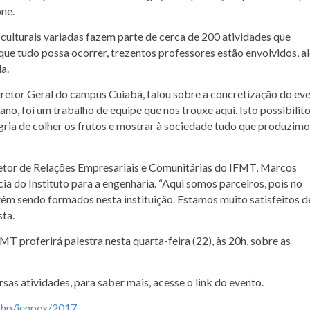
ne.
s culturais variadas fazem parte de cerca de 200 atividades que
e tudo possa ocorrer, trezentos professores estão envolvidos, a
a.
iretor Geral do campus Cuiabá, falou sobre a concretização do eve
o, foi um trabalho de equipe que nos trouxe aqui. Isto possibilit
gria de colher os frutos e mostrar à sociedade tudo que produzim
tor de Relações Empresariais e Comunitárias do IFMT, Marcos
cia do Instituto para a engenharia. “Aqui somos parceiros, pois no
êm sendo formados nesta instituição. Estamos muito satisfeitos d
sta.
 proferirá palestra nesta quarta-feira (22), às 20h, sobre as
sas atividades, para saber mais, acesse o link do evento.
.php/jenpex/2017