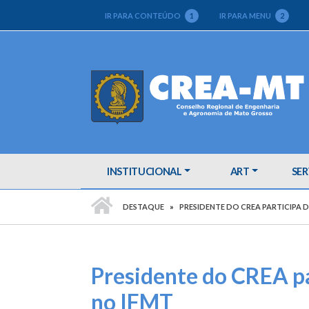
IR PARA CONTEÚDO
1
IR PARA MENU
2
INSTITUCIONAL
ART
SER
PÁGINA INICIAL
DESTAQUE
PRESIDENTE DO CREA PARTICIPA 
Presidente do CREA p
no IFMT