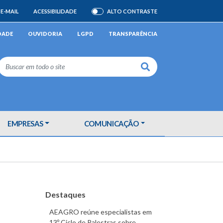
E-MAIL
ACESSIBILIDADE
ALTO CONTRASTE
ATIVAR/DESATIVAR
DADE
OUVIDORIA
LGPD
TRANSPARÊNCIA
Buscar
EMPRESAS
COMUNICAÇÃO
Destaques
AEAGRO reúne especialistas em
13º Ciclo de Palestras sobre