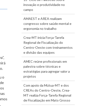
inovação e produtividade no
campo
AMAEST e AREA realizam
congresso sobre saúde mental e
ergonomia no trabalho
Crea-MT inicia Força-Tarefa
Regional de Fiscalização do
Centro-Oeste com treinamentos
e divisão das equipes
a”,
AMEC reúne profissionais em
nirá
palestra sobre técnicas e
o.
estratégias para agregar valor a
projetos
u o
nde
Com apoio da Mútua-MT e dos
dos
CREAs do Centro-Oeste, Crea-
nas
MT realiza Força-Tarefa Regional
bamos
de Fiscalização em Mato Grosso
,