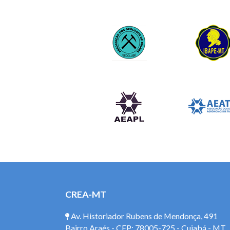
CREA-MT
Av. Historiador Rubens de Mendonça, 491
Bairro Araés - CEP: 78005-725 - Cuiabá - MT