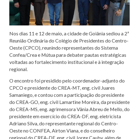
Nos dias 11 e 12 de maio, a cidade de
Goiânia
sediou a 2ª
Reunião Ordinária do Colégio de Presidentes do Centro-
Oeste (CPCO), reunindo representantes do Sistema
Confea/Crea e Mútua para debater pautas estratégicas
voltadas ao fortalecimento institucional e à integração
regional.
O encontro foi presidido pelo coordenador-adjunto do
CPCO e presidente do
CREA-MT
, eng. civil
Juares
Samaniego
, e contou com a participação do presidente
do
CREA-GO
, eng. civil
Lamartine Moreira,
da presidente
do
CREA-MS
, eng. agrimensora
Vânia Abreu de Mello,
do
presidente em exercício do
CREA-DF
, eng. eletricista
Adriano Silva,
do representante regional do Centro-
Oeste no
CONFEA
,
Airton Viana, e
do conselheiro
regional do CREA-DF, eng. civil
Jorge Cauby,
além de