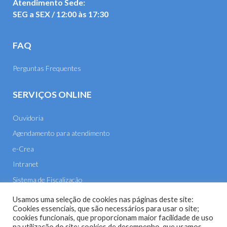
Atendimento Sede:
SEG a SEX / 12:00 às 17:30
FAQ
Perguntas Frequentes
SERVIÇOS ONLINE
Ouvidoria
Agendamento para atendimento
e-Crea
Intranet
Sistema de Fiscalização
E-mail
Usamos uma seleção de cookies nas páginas deste site:
Cookies essenciais, que são necessários para usar o site;
cookies funcionais, que proporcionam maior facilidade de uso
na utilização do site; cookies de desempenho, que usamos