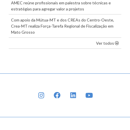
AMEC reúne profissionais em palestra sobre técnicas e
estratégias para agregar valor a projetos
Com apoio da Mútua-MT e dos CREAs do Centro-Oeste,
Crea-MT realiza Força-Tarefa Regional de Fiscalização em
Mato Grosso
os dest
Ver todos
INSTAGRAM
FACEBOOK
LINKEDIN
YOUTUBE