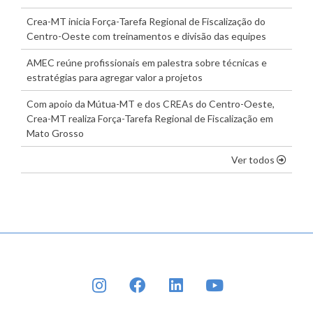
Crea-MT inicia Força-Tarefa Regional de Fiscalização do
Centro-Oeste com treinamentos e divisão das equipes
AMEC reúne profissionais em palestra sobre técnicas e
estratégias para agregar valor a projetos
Com apoio da Mútua-MT e dos CREAs do Centro-Oeste,
Crea-MT realiza Força-Tarefa Regional de Fiscalização em
Mato Grosso
os dest
Ver todos
INSTAGRAM
FACEBOOK
LINKEDIN
YOUTUBE