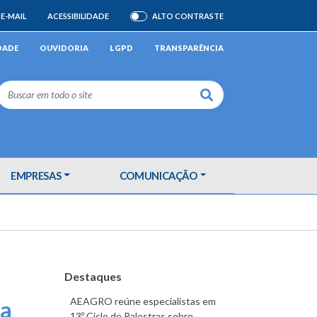
E-MAIL
ACESSIBILIDADE
ALTO CONTRASTE
ATIVAR/DESATIVAR
DADE
OUVIDORIA
LGPD
TRANSPARÊNCIA
Buscar
EMPRESAS
COMUNICAÇÃO
Destaques
AEAGRO reúne especialistas em
ma
13º Ciclo de Palestras sobre