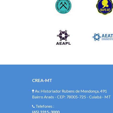
CREA-MT
Av. Historiador Rubens de Mendonça, 491
Bairro Araés - CEP: 78005-725 - Cuiabá - MT
Telefones :
(65) 3315-3000