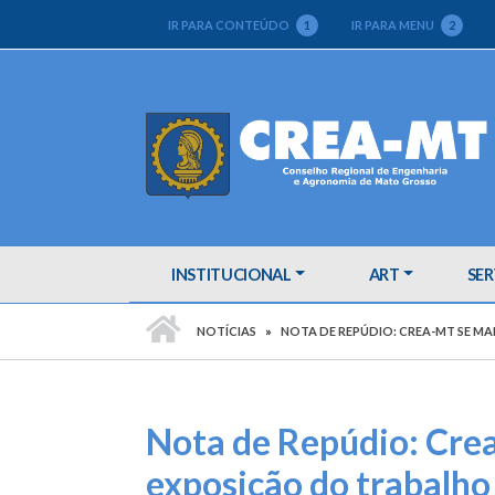
IR PARA CONTEÚDO
1
IR PARA MENU
2
INSTITUCIONAL
ART
SER
PÁGINA INICIAL
NOTÍCIAS
NOTA DE REPÚDIO: CREA-MT SE M
Nota de Repúdio: Cre
exposição do trabalho