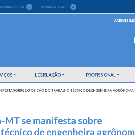
IR PARA BUSCA
3
IR PARA RODAPÉ
4
ACESSIBILI
VIÇOS
LEGISLAÇÃO
PROFISSIONAL
ANIFESTA SOBRE EXPOSIÇÃO DO TRABALHO TÉCNICO DE ENGENHEIRA AGRÔNOMA
a-MT se manifesta sobre
 técnico de engenheira agrôno