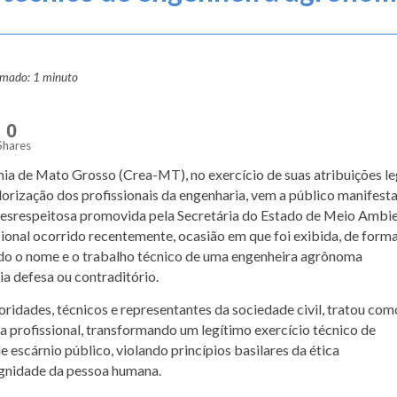
ximado: 1 minuto
0
Shares
a de Mato Grosso (Crea-MT), no exercício de suas atribuições le
alorização dos profissionais da engenharia, vem a público manifest
desrespeitosa promovida pela Secretária do Estado de Meio Ambie
cional ocorrido recentemente, ocasião em que foi exibida, de form
ndo o nome e o trabalho técnico de uma engenheira agrônoma
ia defesa ou contraditório.
oridades, técnicos e representantes da sociedade civil, tratou com
a profissional, transformando um legítimo exercício técnico de
 escárnio público, violando princípios basilares da ética
dignidade da pessoa humana.