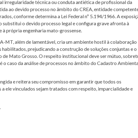
 irregularidade técnica ou conduta antiética de profissional da
etida ao devido processo no âmbito do CREA, entidade competent
istrados, conforme determina a Lei Federal nº 5.194/1966. A exposi
o substitui o devido processo legal e configura grave afronta à
 e à própria engenharia mato-grossense.
-MT, além de lamentável, cria um ambiente hostil à colaboração
is habilitados, prejudicando a construção de soluções conjuntas e o
o de Mato Grosso. O respeito institucional deve ser mútuo, sobre
é o caso da análise de processos no âmbito do Cadastro Ambienta
ingida e reitera seu compromisso em garantir que todos os
 a ele vinculados sejam tratados com respeito, imparcialidade e
.