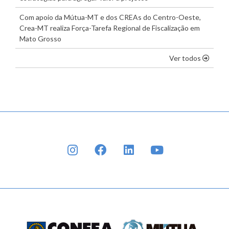
Com apoio da Mútua-MT e dos CREAs do Centro-Oeste,
Crea-MT realiza Força-Tarefa Regional de Fiscalização em
Mato Grosso
os dest
Ver todos
INSTAGRAM
FACEBOOK
LINKEDIN
YOUTUBE