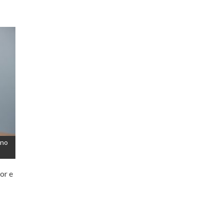
ano
or e