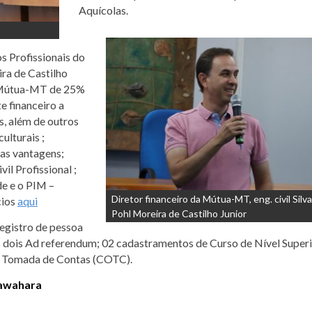
Aquícolas.
os Profissionais do
ira de Castilho
a Mútua-MT de 25%
e financeiro a
s, além de outros
ulturais ;
uas vantagens;
il Profissional ;
e e o PIM –
Diretor financeiro da Mútua-MT, eng. civil Silv
cios
aqui
Pohl Moreira de Castilho Junior
egistro de pessoa
o ; dois Ad referendum; 02 cadastramentos de Curso de Nível Superi
e Tomada de Contas (COTC).
Kawahara