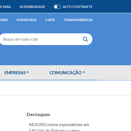
E-MAIL
ACESSIBILIDADE
ALTO CONTRASTE
ATIVAR/DESATIVAR
DADE
OUVIDORIA
LGPD
TRANSPARÊNCIA
Buscar
EMPRESAS
COMUNICAÇÃO
Destaques
AEAGRO reúne especialistas em
13º Ciclo de Palestras sobre