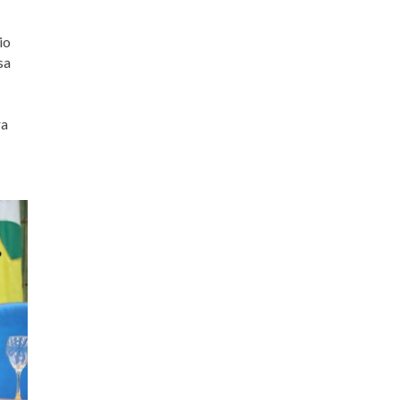
io
sa
ra