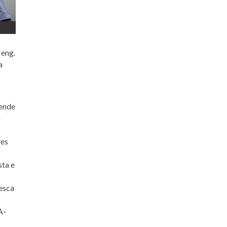
 eng.
a
zende
á
res
sta e
esca
A-