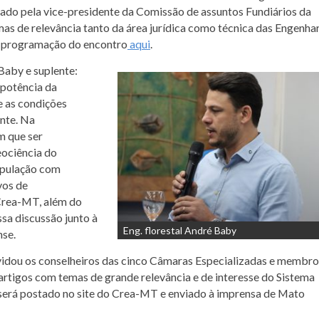
do pela vice-presidente da Comissão de assuntos Fundiários da
s de relevância tanto da área jurídica como técnica das Engenhar
e programação do encontro
aqui
.
 Baby e suplente:
mpotência da
e as condições
nte. Na
m que ser
ociência do
opulação com
vos de
Crea-MT, além do
ssa discussão junto à
Eng. florestal André Baby
nse.
nvidou os conselheiros das cinco Câmaras Especializadas e membro
rtigos com temas de grande relevância e de interesse do Sistema
 será postado no site do Crea-MT e enviado à imprensa de Mato