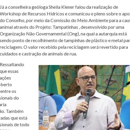
Já a conselheira geóloga Sheila Klener falou da realização de
Workshop de Recursos Hídricos e comunicou o pleno sobre o apo
do Conselho, por meio da Comissão do Meio Ambiente para a cau
animal através do Projeto: Tampatinhas , desenvolvido por uma
Organização Não Governamental (Ong), na qual a autarquia está
sendo ponto de recolhimento de tampinhas de plástico e metal pa
reciclagem. O valor recebido pela reciclagem será revertido para
cuidados e castração de animais de rua.
Ressaltando
que essas
ações
oberto
 entre os
sionais do
aria
iação. Também
zadas que está
sionais de todo