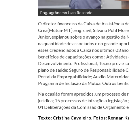
Eng. agrônomo Isan Rezende
O diretor financeiro da Caixa de Assistência d
Crea(Mútua-MT), eng. civil, Silvano Pohl More
Junior, explanou sobre o avanço na gestão d
na quantidade de associados e no grande aport
esses credenciados à Caixa nos últimos 03 ano
benefícios de capacitações como : Atividades c
Desenvolvimento Profissional; Tecno prev e s
plano de saúde; Seguro de Responsabilidade Civ
Portal da Empregabilidade; Auxlio Maternidad
Programa de Inclusão da Mútua. Outros benfi
Na ocasião foram aprecidos, um processo de r
jurídica; 15 processos de infração a legislaçã
04 Deliberações da Comissão de Orçamento 
Texto: Cristina Cavaleiro. Fotos: Rennan 