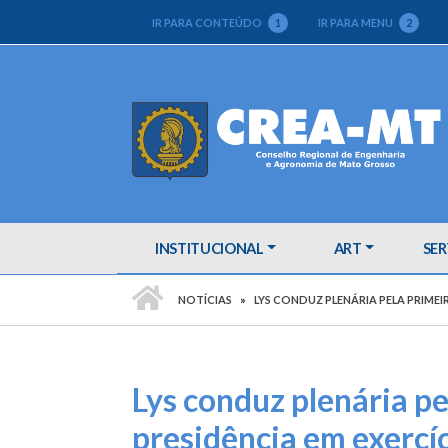
IR PARA CONTEÚDO
1
IR PARA MENU
2
INSTITUCIONAL
ART
SER
PÁGINA INICIAL
NOTÍCIAS
LYS CONDUZ PLENÁRIA PELA PRIMEI
Lys conduz plenária pe
presidência em exercí