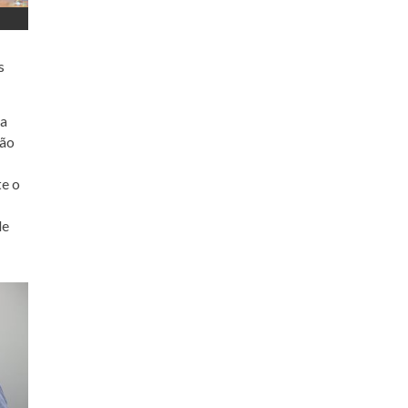
s
da
ção
te o
de