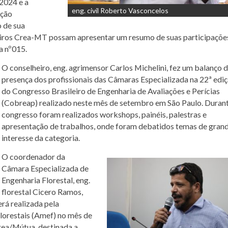
2024 e a
eng. civil Roberto Vasconcelos
ução
 de sua
eiros Crea-MT possam apresentar um resumo de suas participaçõe
a nº015.
O conselheiro, eng. agrimensor Carlos Michelini, fez um balanço 
presença dos profissionais das Câmaras Especializada na 22ª edi
do Congresso Brasileiro de Engenharia de Avaliações e Perícias
(Cobreap) realizado neste mês de setembro em São Paulo. Duran
congresso foram realizados workshops, painéis, palestras e
apresentação de trabalhos, onde foram debatidos temas de gran
interesse da categoria.
O coordenador da
Câmara Especializada de
Engenharia Florestal, eng.
florestal Cicero Ramos,
erá realizada pela
orestais (Amef) no mês de
ea/Mútua, destinada a