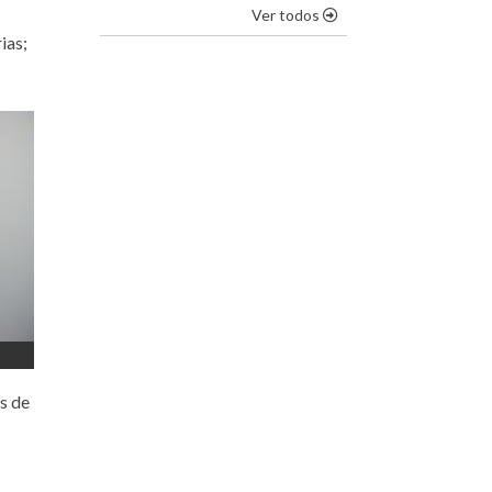
os destaques
Ver todos
ias;
s de