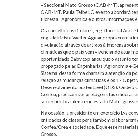
– Seccional Mato Grosso (OAB-MT), apresenta
OAB-MT, Paula Teibel. O evento abordará tema
Florestal, Agronômica e outros. Informações 
Os conselheiros titulares, eng. florestal André
eng. eletricista Walter Aguiar propuseram a i
divulgação através de artigos à imprensa sobr
climáticas que o país vem vivenciando atualme
oportunidade Baby explanou que o assunto te
propagado pelas Engenharias, Agronomia e Ge
Sistema, dessa forma chamará a atenção da p
relação as mudanças climáticas e os 17 Objeti
Desenvolvimento Sustentável (ODS). Onde o 
Confea, precisam ser protagonistas e liderar e
sociedade brasileira e no estado Mato-grosse
Na ocasião, a presidente em exercício Lys co
entidades de classe para também elaborarem a
Confea/Crea e sociedade. E que esse material
Grosso.