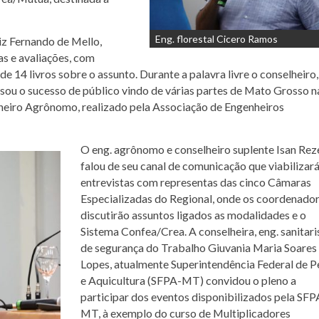
Eng. florestal Cicero Ramos
iz Fernando de Mello,
as e avaliações, com
de 14 livros sobre o assunto. Durante a palavra livre o conselheiro,
ou o sucesso de público vindo de várias partes de Mato Grosso n
nheiro Agrônomo, realizado pela Associação de Engenheiros
O eng. agrônomo e conselheiro suplente Isan Re
falou de seu canal de comunicação que viabilizar
entrevistas com representas das cinco Câmaras
Especializadas do Regional, onde os coordenado
discutirão assuntos ligados as modalidades e o
Sistema Confea/Crea. A conselheira, eng. sanitari
de segurança do Trabalho Giuvania Maria Soares
Lopes, atualmente Superintendência Federal de P
e Aquicultura (SFPA-MT) convidou o pleno a
participar dos eventos disponibilizados pela SFP
MT, à exemplo do curso de Multiplicadores