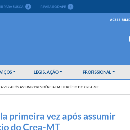
IR PARA BUSCA
3
IR PARA RODAPÉ
4
ACESSIBILI
VIÇOS
LEGISLAÇÃO
PROFISSIONAL
RA VEZ APÓS ASSUMIR PRESIDÊNCIA EM EXERCÍCIO DO CREA-MT
la primeira vez após assumir
cio do Crea-MT