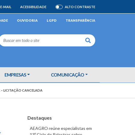
E-MAIL
ACESSIBILIDADE
ALTO CONTRASTE
ATIVAR/DESATIVAR
DADE
OUVIDORIA
LGPD
TRANSPARÊNCIA
Buscar
EMPRESAS
COMUNICAÇÃO
A – LICITAÇÃO CANCELADA
Destaques
AEAGRO reúne especialistas em
–
13º Ciclo de Palestras sobre