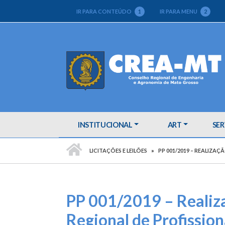
IR PARA CONTEÚDO
1
IR PARA MENU
2
INSTITUCIONAL
ART
SER
PÁGINA INICIAL
LICITAÇÕES E LEILÕES
PP 001/2019 – REALIZA
PP 001/2019 – Realiz
Regional de Profissi