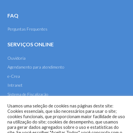
FAQ
Perguntas Frequentes
SERVIÇOS ONLINE
Ouvidoria
Agendamento para atendimento
e-Crea
Intranet
Sistema de Fiscalização
E-mail
Usamos uma seleção de cookies nas páginas deste site:
Cookies essenciais, que são necessários para usar o site;
cookies funcionais, que proporcionam maior facilidade de uso
na utilização do site; cookies de desempenho, que usamos
para gerar dados agregados sobre o uso e estatísticas do
site. Se você escolher "Aceitar Todos", você concorda com o