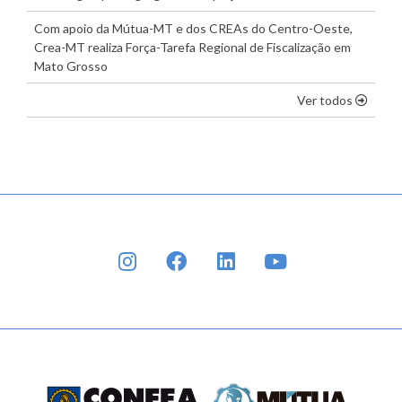
Com apoio da Mútua-MT e dos CREAs do Centro-Oeste,
Crea-MT realiza Força-Tarefa Regional de Fiscalização em
Mato Grosso
os dest
Ver todos
INSTAGRAM
FACEBOOK
LINKEDIN
YOUTUBE