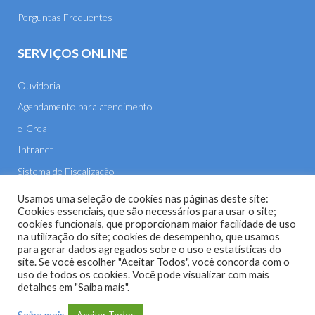
Perguntas Frequentes
SERVIÇOS ONLINE
Ouvidoria
Agendamento para atendimento
e-Crea
Intranet
Sistema de Fiscalização
E-mail
Usamos uma seleção de cookies nas páginas deste site:
Cookies essenciais, que são necessários para usar o site;
cookies funcionais, que proporcionam maior facilidade de uso
na utilização do site; cookies de desempenho, que usamos
para gerar dados agregados sobre o uso e estatísticas do
site. Se você escolher "Aceitar Todos", você concorda com o
uso de todos os cookies. Você pode visualizar com mais
Site do Conselho Regional de Engenharia e Agronomia de
detalhes em "Saiba mais".
Mato Grosso (CREA-MT) - 2026