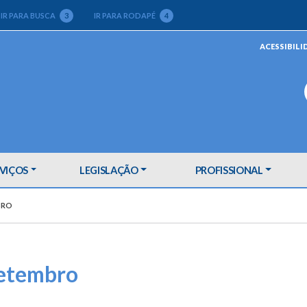
IR PARA BUSCA
3
IR PARA RODAPÉ
4
ACESSIBILI
VIÇOS
LEGISLAÇÃO
PROFISSIONAL
BRO
Setembro