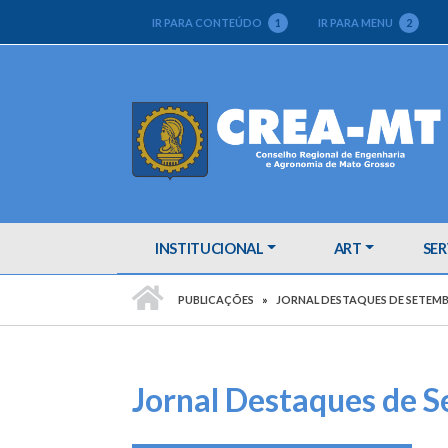
IR PARA CONTEÚDO
1
IR PARA MENU
2
INSTITUCIONAL
ART
SER
PÁGINA INICIAL
PUBLICAÇÕES
JORNAL DESTAQUES DE SETEM
Jornal Destaques de 