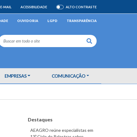
E-MAIL
ACESSIBILIDADE
ALTO CONTRASTE
ATIVAR/DESATIVAR
DADE
OUVIDORIA
LGPD
TRANSPARÊNCIA
Buscar
EMPRESAS
COMUNICAÇÃO
Destaques
AEAGRO reúne especialistas em
13º Ciclo de Palestras sobre