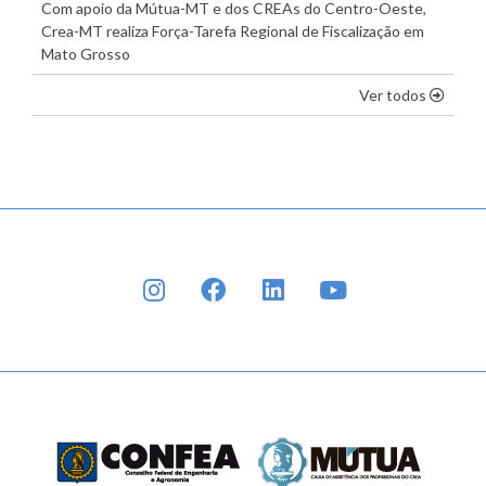
Com apoio da Mútua-MT e dos CREAs do Centro-Oeste,
Crea-MT realiza Força-Tarefa Regional de Fiscalização em
Mato Grosso
os dest
Ver todos
INSTAGRAM
FACEBOOK
LINKEDIN
YOUTUBE