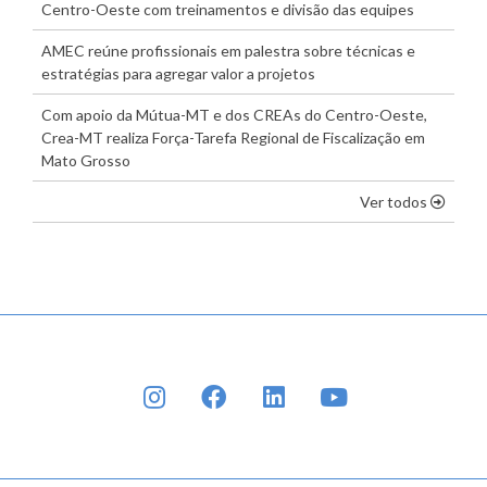
Centro-Oeste com treinamentos e divisão das equipes
AMEC reúne profissionais em palestra sobre técnicas e
estratégias para agregar valor a projetos
Com apoio da Mútua-MT e dos CREAs do Centro-Oeste,
Crea-MT realiza Força-Tarefa Regional de Fiscalização em
Mato Grosso
os dest
Ver todos
INSTAGRAM
FACEBOOK
LINKEDIN
YOUTUBE