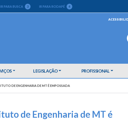
IR PARA BUSCA
3
IR PARA RODAPÉ
4
ACESSIBILI
VIÇOS
LEGISLAÇÃO
PROFISSIONAL
TITUTO DE ENGENHARIA DE MT É EMPOSSADA
tituto de Engenharia de MT é