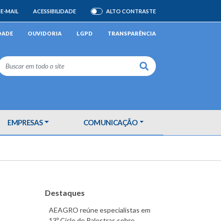
E-MAIL
ACESSIBILIDADE
ALTO CONTRASTE
ATIVAR/DESATIVAR
DADE
OUVIDORIA
LGPD
TRANSPARÊNCIA
Buscar
EMPRESAS
COMUNICAÇÃO
Destaques
AEAGRO reúne especialistas em
13º Ciclo de Palestras sobre