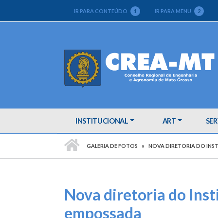
IR PARA CONTEÚDO
1
IR PARA MENU
2
INSTITUCIONAL
ART
SER
PÁGINA INICIAL
GALERIA DE FOTOS
NOVA DIRETORIA DO INS
Nova diretoria do Ins
empossada